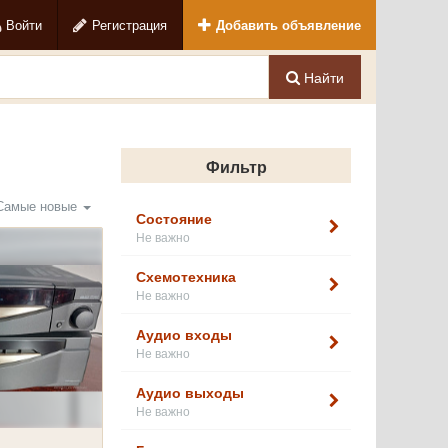
Войти
Регистрация
Добавить объявление
Найти
Фильтр
Самые новые
Состояние
Не важно
Схемотехника
Не важно
Аудио входы
Не важно
Аудио выходы
Не важно