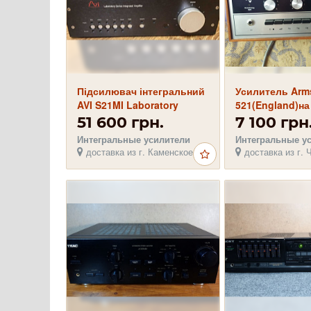
Підсилювач інтегральний
Усилитель Arm
AVI S21MI Laboratory
521(England)на
series
германивых тр
51 600 грн.
7 100 грн
Интегральные усилители
Интегральные у
доставка из г. Каменское
доставка из г. 