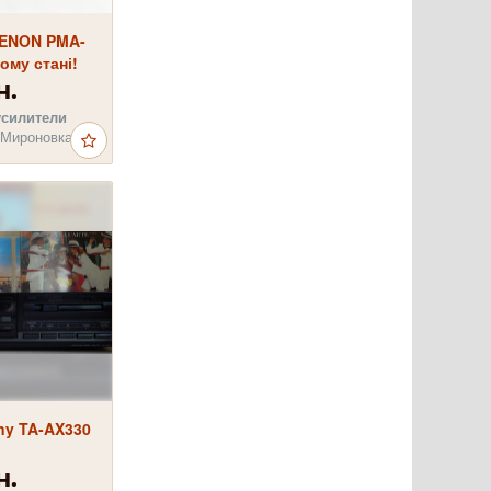
DENON PMA-
ому стані!
н.
усилители
 Мироновка
ny TA-AX330
н.