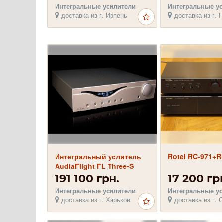
микрофон - уш
Интегральные усилители
Интегральные у
защиту
доставка из г. Ирпень
доставка из г. 
Интегральный услитель
Rotel RC-971+R
AudiaFlight FL Three-S
191 100 грн.
17 200 гр
Интегральные усилители
Интегральные у
доставка из г. Харьков
доставка из г. 