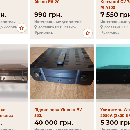
c
Alecto PA-20
Kenwood CV 
M-A300
н.
990 грн.
7 550 гр
силители
Интегральные усилители
Интегральные 
Доброполье
доставка из г. Ивано-
доставка из г.
Франковск
Франковск
 на
Підсилювач Vincent SV-
Усилитель Wha
нієвих
233.
2050A (2x50 8
.
40 000 грн.
5 300 гр
силители
Интегральные усилители
Интегральные 