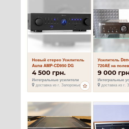
Новый стерео Усилитель
Усилитель Den
Auna AMP-CD950 DG
720AE на поле
транзисторах T
4 500 грн.
9 000 грн
идеале
Интегральные усилители
Интегральные у
доставка из г. Запорожье
доставка из г. 