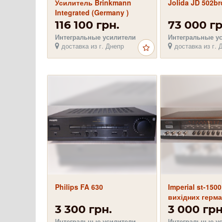
Усилитель Brinkmann
Jolida JD 502br
Integrated (Germany )
116 100 грн.
73 000 гр
Интегральные усилители
Интегральные у
доставка из г. Днепр
доставка из г. 
Philips FA 630
Imperial st-1500
вихідних герма
транзисторах
3 300 грн.
3 000 грн
Интегральные усилители
Интегральные у