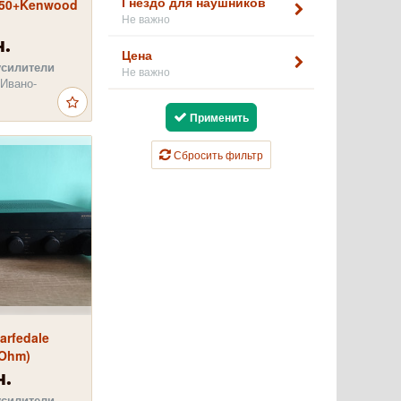
Гнездо для наушников
750+Kenwood
Не важно
н.
Цена
усилители
Не важно
 Ивано-
Применить
Сбросить фильтр
rfedale
 Ohm)
н.
усилители