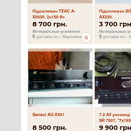
Підсилювач TEAC A-
Підсилювач SO
X5030. 2х150 Вт.
AX330.
8 700 грн.
3 700 грн
Интегральные усилители
Интегральные у
доставка из г. Мироновка
доставка из г. 
Sansui AU-X301
7.2 AV ресиве
SR 7007, *7x195 
3D, 4K, HDMI п
8 500 грн.
9 900 грн