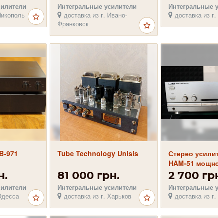
ёл в
силители
Интегральные усилители
Интегральные 
Никополь
доставка из г. Ивано-
доставка из г.
Франковск
B-971
Tube Technology Unisis
Стерео усилит
HAM-51 мощнос
Вт
н.
81 000 грн.
2 700 гр
силители
Интегральные усилители
Интегральные 
Одесса
доставка из г. Харьков
доставка из г.