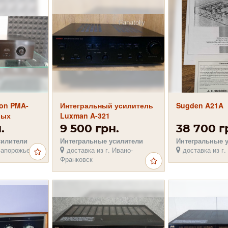
on PMA-
Интегральный усилитель
Sugden A21A
вых
Luxman A-321
oshiba в
.
9 500 грн.
38 700 г
силители
Интегральные усилители
Интегральные 
Запорожье
доставка из г. Ивано-
доставка из г.
Франковск