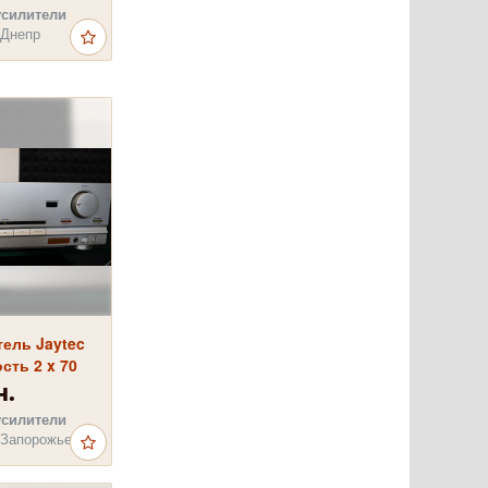
усилители
 Днепр
ель Jaytec
ть 2 x 70
н.
усилители
 Запорожье