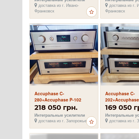
доставка из г. Ивано-
доставка из г. 
Франковск
Франковск
Accuphase C-
Accuphase C-
280+Accuphase P-102
202+Accuphase
усилители!
усилители!
218 050 грн.
169 050 г
Интегральные усилители
Интегральные у
доставка из г. Запорожье
доставка из г. 