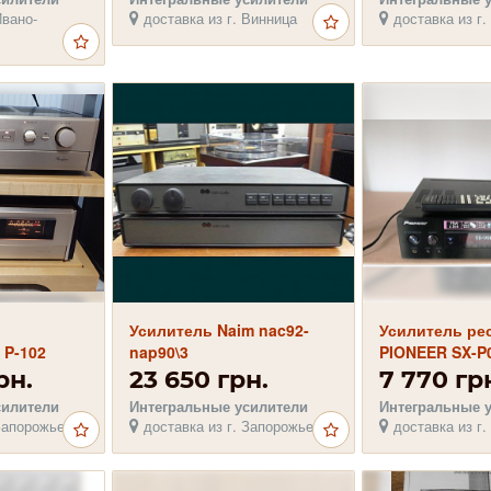
Ивано-
доставка из г. Винница
доставка из г.
Усилитель Naim nac92-
Усилитель ре
 P-102
nap90\3
PIONEER SX-P
класса D мощн
рн.
23 650 грн.
7 770 гр
4Ом
силители
Интегральные усилители
Интегральные 
Запорожье
доставка из г. Запорожье
доставка из г.