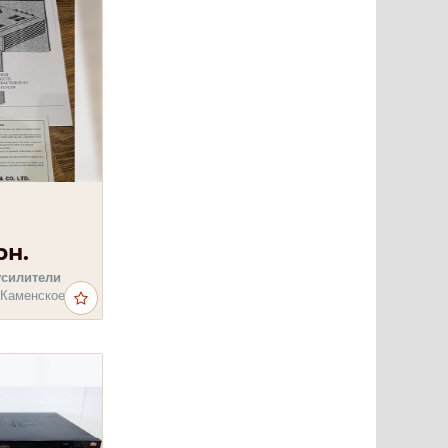
рн.
усилители
 Каменское