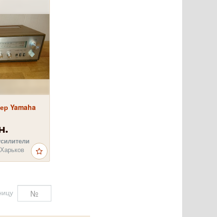
ер Yamaha
н.
усилители
 Харьков
ницу