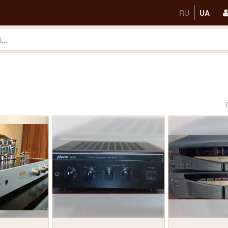
RU
UA