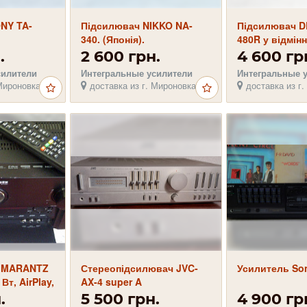
NY TA-
Підсилювач NIKKO NA-
Підсилювач 
340. (Японія).
480R у відмінн
.
2 600 грн.
4 600 гр
силители
Интегральные усилители
Интегральные 
Мироновка
доставка из г. Мироновка
доставка из г.
р MARANTZ
Стереопідсилювач JVC-
Усилитель So
Вт, AirPlay,
AX-4 super A
ульт
.
5 500 грн.
4 900 гр