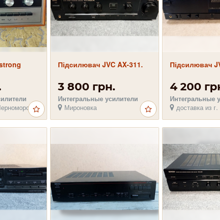
strong
Підсилювач JVC AX-311.
Підсилювач JV
анзисторах
.
3 800 грн.
4 200 гр
силители
Интегральные усилители
Интегральные 
Черноморск
Мироновка
доставка из г.