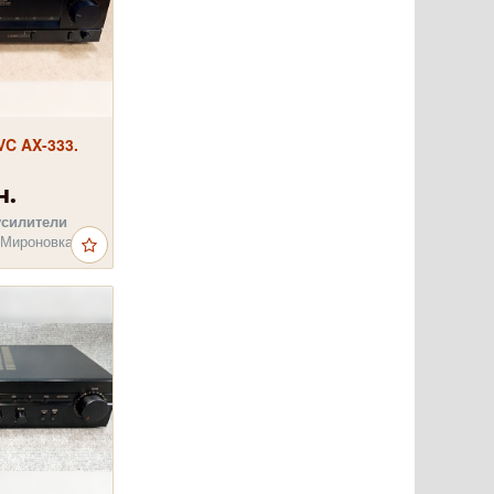
C AX-333.
н.
усилители
 Мироновка