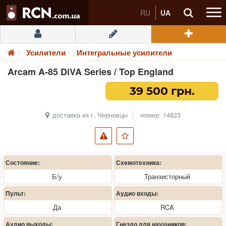
RU
UA
Усилители
Интегральные усилители
Arcam A-85 DiVA Series / Top England
39 500 грн.
доставка из г. Черновцы
номер: 14823
Состояние:
Схемотехника:
Б/у
Транзисторный
Пульт:
Аудио входы:
Да
RCA
Аудио выходы:
Гнездо для наушников: