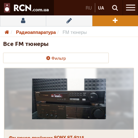
RU
UA
Радиоаппаратура
FM тюнеры
Все FM тюнеры
Фильтр
Фм тюнер приёмник SONY ST-S215