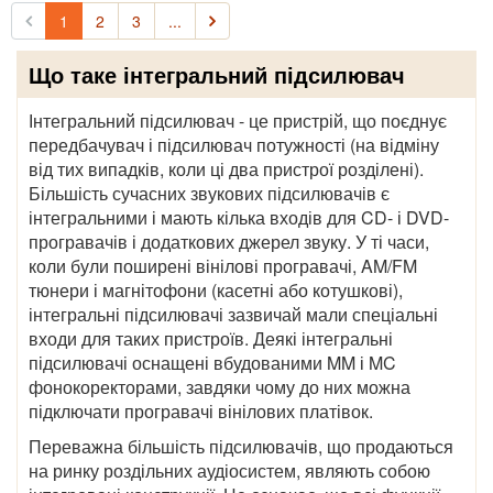
1
2
3
...
Що таке інтегральний підсилювач
Інтегральний підсилювач - це пристрій, що поєднує
передбачувач і підсилювач потужності (на відміну
від тих випадків, коли ці два пристрої розділені).
Більшість сучасних звукових підсилювачів є
інтегральними і мають кілька входів для CD- і DVD-
програвачів і додаткових джерел звуку. У ті часи,
коли були поширені вінілові програвачі, AM/FM
тюнери і магнітофони (касетні або котушкові),
інтегральні підсилювачі зазвичай мали спеціальні
входи для таких пристроїв. Деякі інтегральні
підсилювачі оснащені вбудованими MM і MC
фонокоректорами, завдяки чому до них можна
підключати програвачі вінілових платівок.
Переважна більшість підсилювачів, що продаються
на ринку роздільних аудіосистем, являють собою