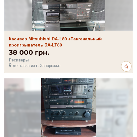
Касивер Mitsubishi DA-L80 +Тангенальный
проигрыватель DA-LT80
38 000 грн.
Ресиверы
доставка из г. Запорожье