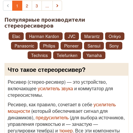
1
2
3
...
Популярные производители
стереоресиверов
Elac
Harman Kardon
JVC
Marantz
Onkyo
Panasonic
Philips
Pioneer
Sansui
Sony
Technics
Telefunken
Yamaha
Что такое стереоресивер?
Ресивер (стерео-ресивер) — это устройство,
включающее
усилитель звука
и коммутатор для
стереосистемы.
Ресивер, как правило, сочетает в себе
усилитель
мощности
(который обеспечивает сигнал для
динамиков),
предусилитель
(для выбора источников,
управления громкостью и — зачастую —
регулировки тембра) и
тюнер
. Все эти компоненты