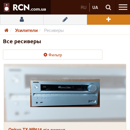
RU
UA
Усилители
Ресиверы
Все ресиверы
Фильтр
Onkyo TX-NR616 під ремонт