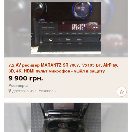
7.2 AV ресивер MARANTZ SR 7007, *7x195 Вт, AirPlay,
3D, 4K, HDMI пульт микрофон - ушёл в защиту
9 900 грн.
Ресиверы
доставка из г. Никополь