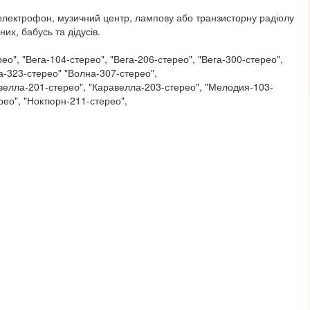
 електрофон, музичний центр, лампову або транзисторну радіолу
них, бабусь та дідусів.
ео", "Вега-104-стерео", "Вега-206-стерео", "Вега-300-стерео",
га-323-стерео" "Волна-307-стерео",
велла-201-стерео", "Каравелла-203-стерео", "Мелодия-103-
рео", "Ноктюрн-211-стерео",