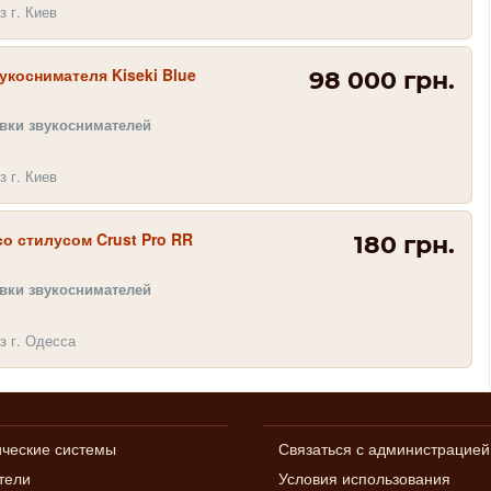
з г. Киев
укоснимателя Kiseki Blue
98 000 грн.
овки звукоснимателей
з г. Киев
о стилусом Crust Pro RR
180 грн.
овки звукоснимателей
з г. Одесса
ические системы
Связаться с администрацией
тели
Условия использования