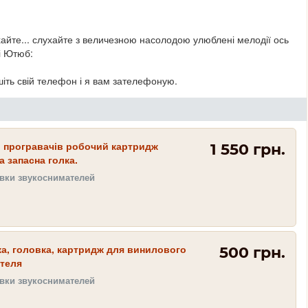
ухайте... слухайте з величезною насолодою улюблені мелодії ось
лі Ютюб:
іть свій телефон і я вам зателефоную.
о програвачів робочий картридж
1 550 грн.
а запасна голка.
овки звукоснимателей
ка, головка, картридж для винилового
500 грн.
теля
овки звукоснимателей