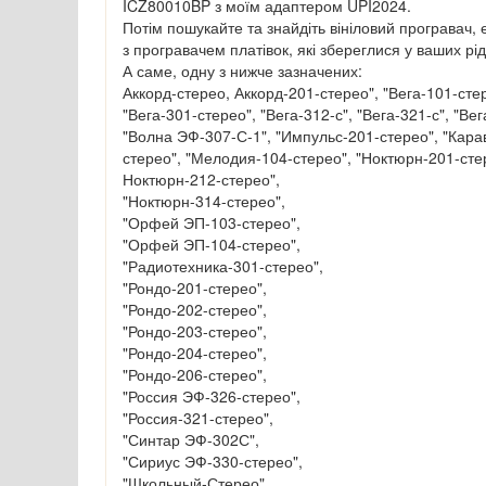
ICZ80010BP з моїм адаптером UPI2024.
Потім пошукайте та знайдіть вініловий програвач,
з програвачем платівок, які збереглися у ваших рід
А саме, одну з нижче зазначених:
Аккорд-стерео, Аккорд-201-стерео", "Вега-101-стер
"Вега-301-стерео", "Вега-312-с", "Вега-321-с", "Ве
"Волна ЭФ-307-С-1", "Импульс-201-стерео", "Кара
стерео", "Мелодия-104-стерео", "Ноктюрн-201-сте
Ноктюрн-212-стерео",
"Ноктюрн-314-стерео",
"Орфей ЭП-103-стерео",
"Орфей ЭП-104-стерео",
"Радиотехника-301-стерео",
"Рондо-201-стерео",
"Рондо-202-стерео",
"Рондо-203-стерео",
"Рондо-204-стерео",
"Рондо-206-стерео",
"Россия ЭФ-326-стерео",
"Россия-321-стерео",
"Синтар ЭФ-302С",
"Сириус ЭФ-330-стерео",
"Школьный-Стерео",