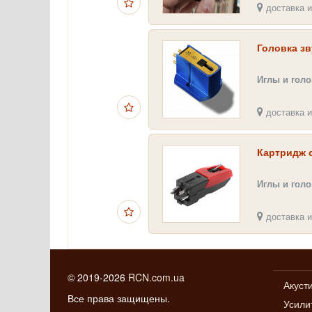
доставка и
Головка зв
Иглы и гол
доставка и
Картридж с
Иглы и гол
доставка и
© 2019-2026
RCN.com.ua
Акуст
Все права защищены.
Усили