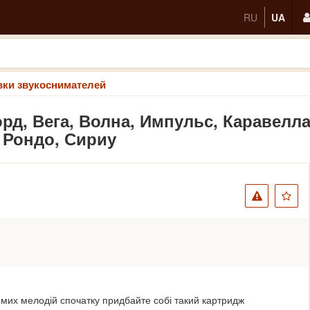
RU
UA
вки звукоснимателей
рд, Вега, Волна, Импульс, Каравелла
 Рондо, Сириу
мих мелодій спочатку придбайте собі такий картридж