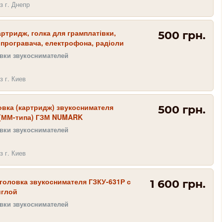
з г. Днепр
артридж, голка для грамплатівки,
500 грн.
 програвача, електрофона, радіоли
овки звукоснимателей
з г. Киев
овка (картридж) звукоснимателя
500 грн.
 (ММ-типа) ГЗМ NUMARK
овки звукоснимателей
з г. Киев
головка звукоснимателя ГЗКУ-631Р с
1 600 грн.
иглой
овки звукоснимателей