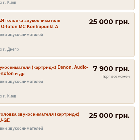
з г. Киев
 головка звукоснимателя
25 000 грн.
 Ortofon MC Kontrapunkt A
овки звукоснимателей
з г. Днепр
укоснимателя (картридж) Denon, Audio-
7 900 грн.
rtofon и др
Торг возможен
овки звукоснимателей
з г. Киев
оловка звукоснимателя (картридж)
25 000 грн.
U-GE
овки звукоснимателей