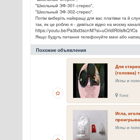
"Школьный ЭФ-301-стерео",
"Школьный ЭФ-302-стерео".
Потім виберіть найкращі для вас платівки та й сл
так, як це роблю я - дивіться відео на моєму кана
https://youtu.be/Pa3bd3scrrM?si=uOrldIR0lsfkQYCs
Якщо будуть питання телефонуйте мені або напиш
Похожие объявления
Для стере
(головка) т
Иглы и гол
Киев
Игла, игол
проигрыва
Иглы и гол