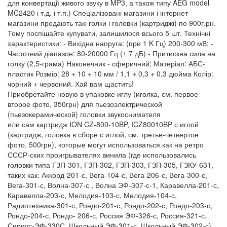
для конвертації живого звуку в MP3, а також типу AEG model
MC2420 і т.д. і т.п.) Спеціалізовані магазини і інтернет-
магазини продають такі голки і головки (картриджі) по 900г.рн.
Тому поспішайте купувати, залишилося всього 5 шт. Технічні
характеристики: - Вихідна напруга: (при 1 K Гц) 200-300 мВ; -
Частотний діапазон: 80-20000 Гц (± 7 дБ) - Притискна сила на
голку (2,5-грама) Наконечник - сферичний; Матеріал: АБС-
пластик Розмір: 28 + 10 + 10 мм / 1,1 + 0,3 + 0,3 дюйма Колір:
чорний + червоний. Хай вам щастить!
Приобретайте новую в упаковке иглу (иголка, см. первое-
второе фото, 350грн) для пьезоэлектрической
(пьезокерамической) головки звукоснимателя
или сам картридж ION CZ-800-10BP, ICZ80010BP с иглой
(картридж, головка в сборе с иглой, см. третье-четвертое
фото, 500грн), которые могут использоваться как на ретро
СССР-ских проигрывателях винила (где использовались
головки типа ГЗП-301, ГЗП-302, ГЗП-303, ГЗП-305, ГЗКУ-631,
таких как: Аккорд-201-с, Вега-104-с, Вега-206-с, Вега-300-с,
Вега-301-с, Волна-307-с , Волна ЭФ-307-с-1, Каравелла-201-с,
Каравелла-203-с, Мелодия-103-с, Мелодия-104-с,
Радиотехника-301-с, Рондо-201-с, Рондо-202-с, Рондо-203-с,
Рондо-204-с, Рондо- 206-с, Россия ЭФ-326-с, Россия-321-с,
Сириус-ЭФ-330С, Школьный ЭФ-301-с, Школьный ЭФ-302-с)