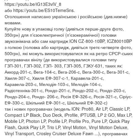
https://youtu.be/iG13E3vlV_8
або https://youtu.be/ES10TemeSns.
Оголошення написано українською і російською (див.нижче)
мовами.
Купуйте нову в упаковці голку (дивіться перше-друге фото,
350грн) для п'єзоелектричної (п'єзокерамічної) головки
звукознімача або сам картридж ION CZ-800-10BP, ICZ80010BP
з голкою (головка або картридж, дивіться третє-четверте фото,
500грн), які можуть використовуватися як на ретро СРСР-ських
програвачах вінілу (де використовувалися головки типу
ГЗП-301, ГЗП-302, ГЗП- 303, ГЗП-305, ГЗКУ-631, таких як:
Аккорд-201-с, Вега-104-с, Вега-206-с, Вега-300-с, Вега-301-с,
Хвиля-307-с, Хвиля ЕФ-307-с-1, Каравела-201-с,
Каравела-203-с, Мелодія-103-с, Мелодія-104-с,
Радіотехніка-301-с, Рондо-201-с, Рондо-202-с, Рондо-203-с,
Рондо-204-с, Рондо- 206-с, Росія ЕФ-326-с, Росія-321-с, Сіріус-
ЕФ-330-с, Шкільний ЕФ-301-с, Шкільний ЕФ-302-с)
так і нових програвачах (модель ION: Pro80, Air LP, Classic LP,
Compact LP Black, Duo Deck, iProfile, iPTUSB, LP 2 GO, Max LP,
Mobile LP, Photon LP, Profile LP, Profile Pro, Pure LP, Quick Play
Flash, Quick Play LP, Trio LP, Vinyl Motion, Vinyl Motion Deluxe,
Vinyl Transport, Сrosley Cruiser Deluxe Fawn ...), програвачах