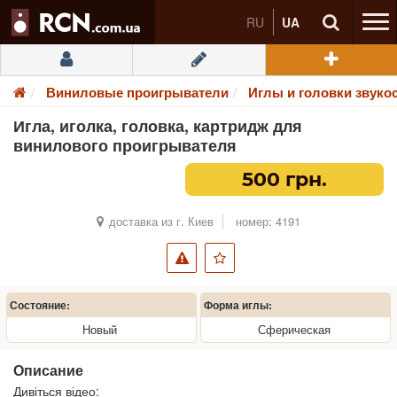
RU
UA
Виниловые проигрыватели
Иглы и головки звуко
Игла, иголка, головка, картридж для
винилового проигрывателя
500 грн.
доставка из г. Киев
номер: 4191
Состояние:
Форма иглы:
Новый
Сферическая
Описание
Дивіться відео: