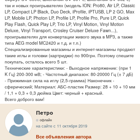
так и новых проигрывателях (модель ION: Pro80, Air LP, Classic
LP, Compact LP Black, Duo Deck, iProfile, iPTUSB, LP 2 GO, Max
LP, Mobile LP, Photon LP, Profile LP, Profile Pro, Pure LP, Quick
Play Flash, Quick Play LP, Trio LP, Vinyl Motion, Vinyl Motion
Deluxe, Vinyl Transport, Сrosley Cruiser Deluxe Fawn...),
проигрывателях для конвертации живого звука в MP3, а также
типа AEG model MC2420 и т.д. и т.п.)
Специализированные магазины и интернет-магазины продают
такие иглы и головки (картриджи) по 900грн. Поэтому спешите
покупать, осталось всего 5 шт.
Технические характеристики: - Выходное напряжение: (при 1
K Гц) 200-300 мВ; - Частотный диапазон: 80-20000 Гц (± 7 дБ)
- Прижимная сила на иглу (2,5-грамма) Наконечник -
сферический; Материал: АБС-пластик Размер: 28 + 10 + 10 мм
/ 1,1 + 0,3 + 0,3 дюйма Цвет: черный + красный.
Всего доброго вам!
Петро
офлайн
на сайте с 11 октября 2019
Все объявления автора