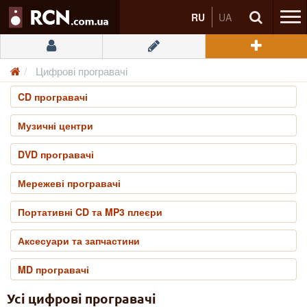
RU
UA
Цифрові програвачі
CD програвачі
Музичні центри
DVD програвачі
Мережеві програвачі
Портативні CD та MP3 плеєри
Аксесуари та запчастини
MD програвачі
Усі цифрові програвачі