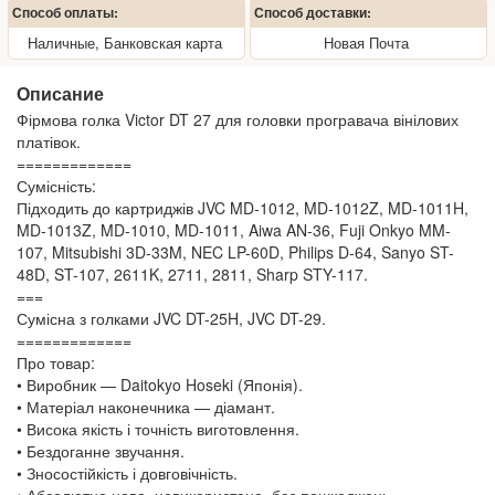
Способ оплаты:
Способ доставки:
Наличные, Банковская карта
Новая Почта
Описание
Фірмова голка Victor DT 27 для головки програвача вінілових
платівок.
=============
Сумісність:
Підходить до картриджів JVC MD-1012, MD-1012Z, MD-1011H,
MD-1013Z, MD-1010, MD-1011, Aiwa AN-36, Fuji Onkyo MM-
107, Mitsubishi 3D-33M, NEC LP-60D, Philips D-64, Sanyo ST-
48D, ST-107, 2611K, 2711, 2811, Sharp STY-117.
===
Сумісна з голками JVC DT-25H, JVC DT-29.
=============
Про товар:
• Виробник — Daitokyo Hoseki (Японія).
• Матеріал наконечника — діамант.
• Висока якість і точність виготовлення.
• Бездоганне звучання.
• Зносостійкість і довговічність.
• Абсолютно нова, невикористана, без пошкоджень.