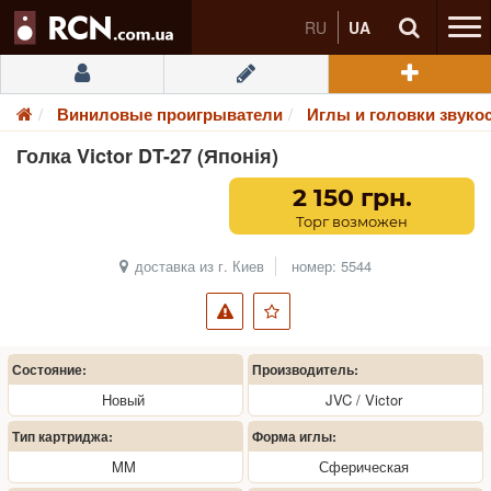
RU
UA
Виниловые проигрыватели
Иглы и головки звуко
Голка Victor DT-27 (Японія)
2 150 грн.
Торг возможен
доставка из г. Киев
номер: 5544
Состояние:
Производитель:
Новый
JVC / Victor
Тип картриджа:
Форма иглы:
MM
Сферическая