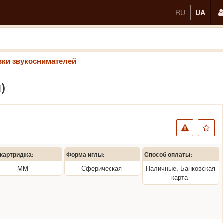
RU
UA
вки звукоснимателей
)
 картриджа:
Форма иглы:
Способ оплаты:
MM
Сферическая
Наличные, Банковская
карта