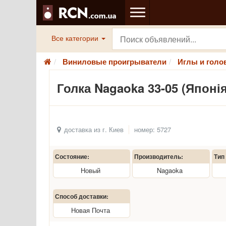
Все категории
Виниловые проигрыватели
Иглы и голо
Голка Nagaoka 33-05 (Японія
доставка из г. Киев
номер: 5727
Состояние:
Производитель:
Тип
Новый
Nagaoka
Способ доставки:
Новая Почта