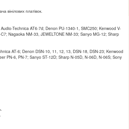
ча вінілових платівок.
; Audio-Technica AT6-7d; Denon PU-1340-1, SMC250; Kenwood V-
PL-C7; Nagaoka NM-33, JEWELTONE NM-33; Sanyo MG-12; Sharp
echnica AT-6; Denon DSN-10, 11, 12, 13, DSN-18, DSN-23; Kenwood
eer PN-6, PN-7; Sanyo ST-12D; Sharp N-05D, N-06D, N-06S; Sony
.
.