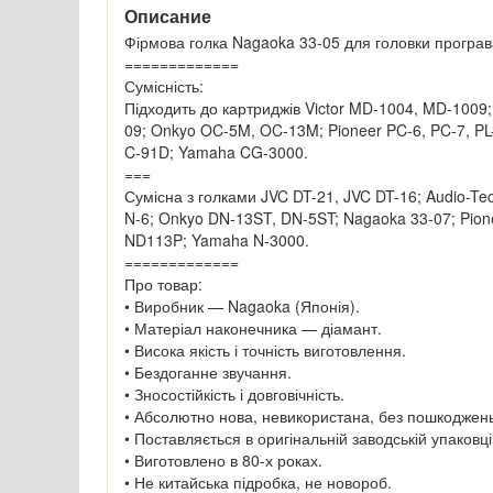
Описание
Фірмова голка Nagaoka 33-05 для головки програва
=============
Сумісність:
Підходить до картриджів Victor MD-1004, MD-1009
09; Onkyo OC-5M, OC-13M; Pioneer PC-6, PC-7, 
C-91D; Yamaha CG-3000.
===
Сумісна з голками JVC DT-21, JVC DT-16​; Audio-T
N-6; Onkyo DN-13ST, DN-5ST; Nagaoka 33-07​; Pion
ND113P; Yamaha N-3000.
=============
Про товар:
• Виробник — Nagaoka (Японія).
• Матеріал наконечника — діамант.
• Висока якість і точність виготовлення.
• Бездоганне звучання.
• Зносостійкість і довговічність.
• Абсолютно нова, невикористана, без пошкоджень
• Поставляється в оригінальній заводській упаковці
• Виготовлено в 80-х роках.
• Не китайська підробка, не новороб.