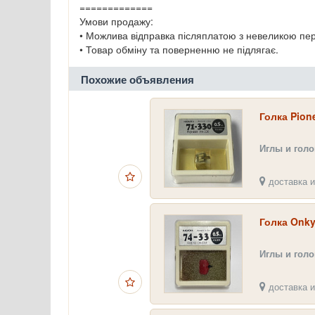
=============
Умови продажу:
• Можлива відправка післяплатою з невеликою пе
• Товар обміну та поверненню не підлягає.
Похожие объявления
Голка Pion
Иглы и гол
доставка и
Голка Onky
Иглы и гол
доставка и