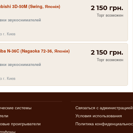
ubishi 3D-50M (Swing, Японія)
2 150 грн.
Торг возможен
овки звукоснимателей
з г. Киев
iba N-36C (Nagaoka 72-36, Японія)
2 150 грн.
Торг возможен
овки звукоснимателей
з г. Киев
ические системы
Связаться с администрацией
тели
Условия использования
овые проигрыватели
Политика конфиденциальнос
итофоны