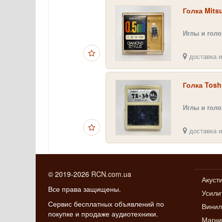
Голка Mits
Иглы и гол
доставка и
Голка Tosh
Иглы и гол
доставка и
© 2019-2026
RCN.com.ua
Акуст
Все права защищены.
Усили
Сервис бесплатных объявлений по
Винил
покупке и продаже аудиотехники.
Магн