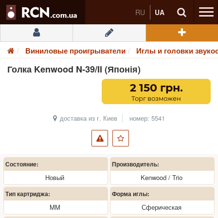
RU
UA
Виниловые проигрыватели
Иглы и головки звуко
Голка Kenwood N-39/II (Японія)
2 150 грн.
Торг возможен
доставка из г. Киев
номер: 5541
Состояние:
Производитель:
Новый
Kenwood / Trio
Тип картриджа:
Форма иглы:
MM
Сферическая