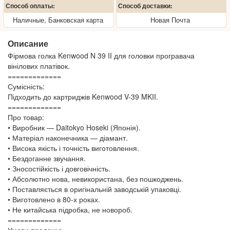
Способ оплаты:
Способ доставки:
Наличные, Банковская карта
Новая Почта
Описание
Фірмова голка Kenwood N 39 II для головки програвача
вінілових платівок.
=============
Сумісність:
Підходить до картриджів Kenwood V-39 MKII.
=============
Про товар:
• Виробник — Daitokyo Hoseki (Японія).
• Матеріал наконечника — діамант.
• Висока якість і точність виготовлення.
• Бездоганне звучання.
• Зносостійкість і довговічність.
• Абсолютно нова, невикористана, без пошкоджень.
• Поставляється в оригінальній заводській упаковці.
• Виготовлено в 80-х роках.
• Не китайська підробка, не новороб.
=============
Умови продажу: