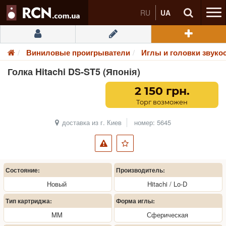
RU
UA
Виниловые проигрыватели
Иглы и головки звуко
Голка Hitachi DS-ST5 (Японія)
2 150 грн.
Торг возможен
доставка из г. Киев
номер: 5645
Состояние:
Производитель:
Новый
Hitachi / Lo-D
Тип картриджа:
Форма иглы:
MM
Сферическая