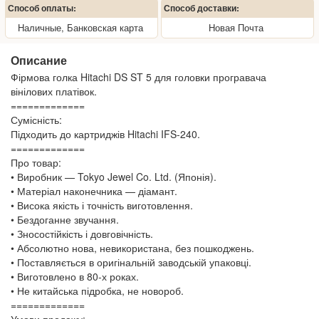
Способ оплаты:
Способ доставки:
Наличные, Банковская карта
Новая Почта
Описание
Фірмова голка Hitachi DS ST 5 для головки програвача
вінілових платівок.
=============
Сумісність:
Підходить до картриджів Hitachi IFS-240.
=============
Про товар:
• Виробник — Tokyo Jewel Co. Ltd. (Японія).
• Матеріал наконечника — діамант.
• Висока якість і точність виготовлення.
• Бездоганне звучання.
• Зносостійкість і довговічність.
• Абсолютно нова, невикористана, без пошкоджень.
• Поставляється в оригінальній заводській упаковці.
• Виготовлено в 80-х роках.
• Не китайська підробка, не новороб.
=============
Умови продажу: