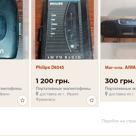
Philips D6545
Маг-ола. AIWA
1 200 грн.
300 грн.
агнитофоны
Портативные магнитофоны
Портативные м
Ивано-
доставка из г. Ивано-
доставка из г.
Франковск
Перейти на стра