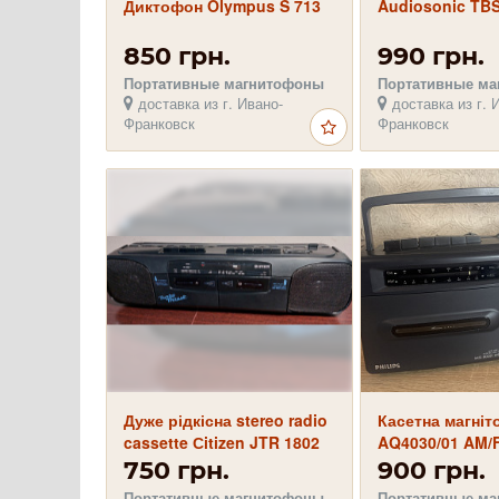
Диктофон Olympus S 713
Audiosonic TBS
850 грн.
990 грн.
Портативные магнитофоны
Портативные м
доставка из г. Ивано-
доставка из г. 
Франковск
Франковск
Дуже рідкісна stereo radio
Касетна магніто
cassette Сitizen JTR 1802
AQ4030/01 AM/
Boost
750 грн.
900 грн.
Портативные магнитофоны
Портативные м