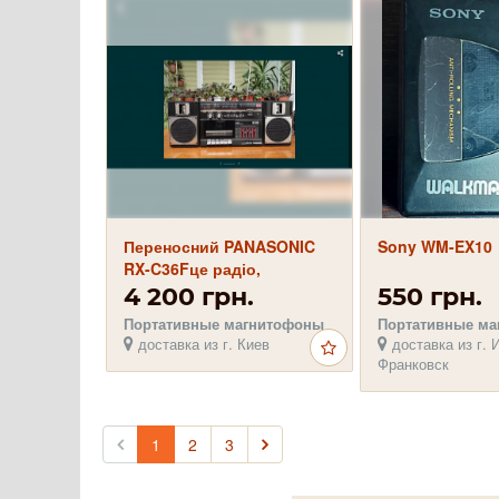
Переносний PANASONIC
Sony WM-EX10
RX-C36Fце радіо,
магнітофон, підсилювач,
4 200 грн.
550 грн.
колонки
Портативные магнитофоны
Портативные м
доставка из г. Киев
доставка из г. 
Франковск
1
2
3