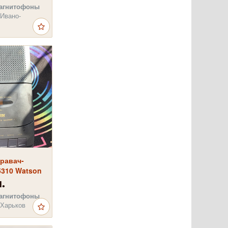
агнитофоны
 Ивано-
равач-
5310 Watson
.
агнитофоны
 Харьков