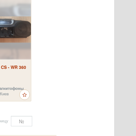
 CS - WR 360
агнитофоны
 Киев
ницу