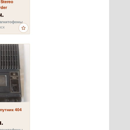
 Stereo
rder
н.
агнитофоны
вск
путник 404
.
агнитофоны