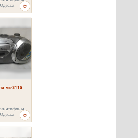
 Одесса
ла мк-3115
агнитофоны
 Одесса