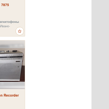
 7875
агнитофоны
 Ивано-
en Recorder