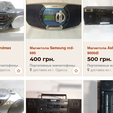
undmax
Магнитола Samsung rcd-
Магнитола Ash
695
9000dl
400 грн.
500 грн.
агнитофоны
Портативные магнитофоны
Портативные м
Одесса
доставка из г. Одесса
доставка из г.