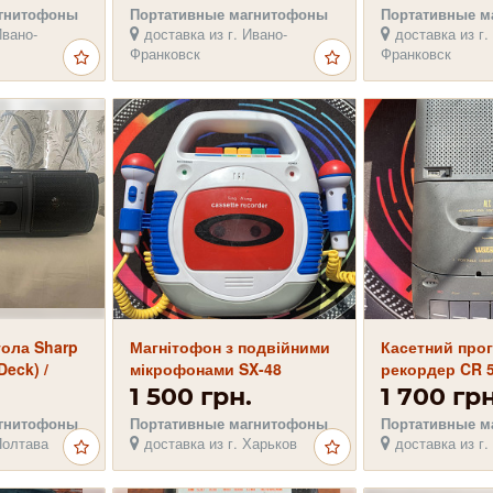
агнитофоны
Портативные магнитофоны
Портативные м
Ивано-
доставка из г. Ивано-
доставка из г.
Франковск
Франковск
тола Sharp
Магнітофон з подвійними
Касетний прог
eck) /
мікрофонами SX-48
рекордер CR 
з Японії
1 500 грн.
1 700 грн
агнитофоны
Портативные магнитофоны
Портативные м
Полтава
доставка из г. Харьков
доставка из г.