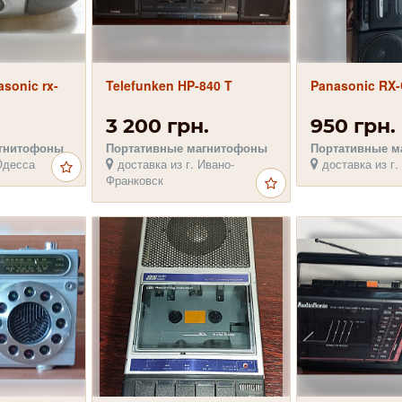
sonic rx-
Telefunken HP-840 T
Panasonic RX-
3 200 грн.
950 грн.
агнитофоны
Портативные магнитофоны
Портативные м
Одесса
доставка из г. Ивано-
доставка из г.
Франковск