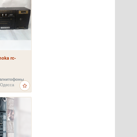
oka rc-
агнитофоны
 Одесса