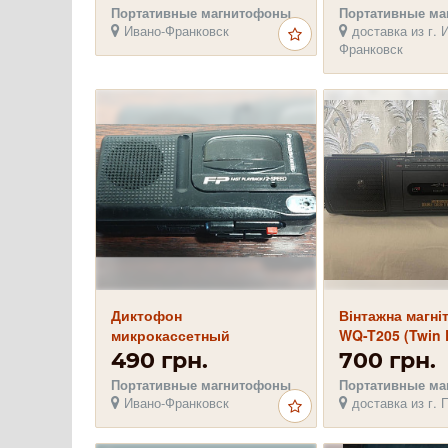
Портативные магнитофоны
Портативные м
Ивано-Франковск
доставка из г. 
Франковск
Диктофон
Вінтажна магні
микрокассетный
WQ-T205 (Twin D
Panasonic RN-502
Ретро бумбокс 
490 грн.
700 грн.
Портативные магнитофоны
Портативные м
Ивано-Франковск
доставка из г. 