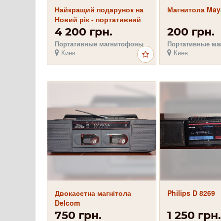
Найкращий подарунок на
Магнитола May
Новий рік - портативний
PANASONIC RX-C36F
4 200 грн.
200 грн.
Портативные магнитофоны
Портативные м
Киев
Киев
Двокасетна магнітола
Philips D 8269
Delcom
750 грн.
1 250 грн.