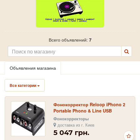
Всего объявлений:
7
Объявления магазина
Все категории
Фонокорректор Reloop iPhono 2
Portable Phono & Line USB
Recording Interface
Фонокорректоры
доставка из г. Киев
5 047 грн.