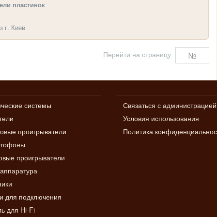
ели пластинок
з г. Киев
Перейти на страницу
ические системы
Связаться с администрацией
тели
Условия использования
овые проигрыватели
Политика конфиденциальнос
итофоны
вые проигрыватели
аппаратура
ники
и для подключения
ь для Hi-Fi