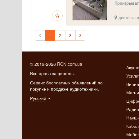
Проигрыват
доставка и
1
2
3
© 2019-2026
RCN.com.ua
Акуст
Все права защищены.
Усили
Сервис бесплатных объявлений по
Винил
покупке и продаже аудиотехники.
Магн
Русский
Цифро
Радио
Науш
Кабел
Мебел