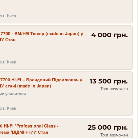
з г. Киев
7700 - AM/FM Тюнер (made in Japan) у
4 000 грн.
У Стані
з г. Киев
7700 HI-FI – Брендовий Підсилювач у
13 500 грн.
 стані (made in Japan)
Торг возможен
ые усилители
з г. Киев
 HI-FI *Professional Class -
25 000 грн.
тема *ВІДМІННИЙ Стан
Торг возможен