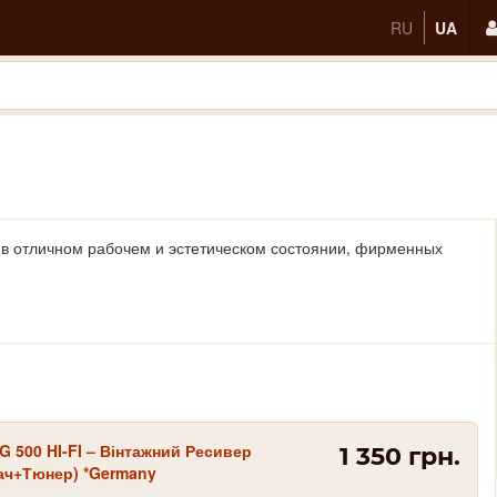
RU
UA
в отличном рабочем и эстетическом состоянии, фирменных
500 HI-FI – Вінтажний Ресивер
1 350 грн.
ач+Тюнер) *Germany