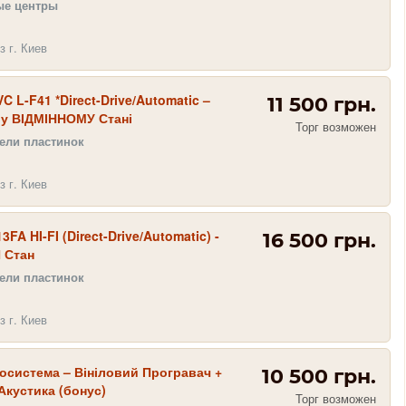
ые центры
з г. Киев
C L-F41 *Direct-Drive/Automatic –
11 500 грн.
 у ВІДМІННОМУ Стані
Торг возможен
ели пластинок
з г. Киев
FA HI-FI (Direct-Drive/Automatic) -
16 500 грн.
 Стан
ели пластинок
з г. Киев
еосистема – Вініловий Програвач +
10 500 грн.
Акустика (бонус)
Торг возможен