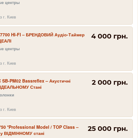
ые центры
з г. Киев
7700 HI-FI – БРЕНДОВИЙ Аудіо-Таймер
4 000 грн.
ІДЕАЛІ
ые центры
з г. Киев
SB-PM02 Bassreflex – Акустичні
2 000 грн.
 ІДЕАЛЬНОМУ Стані
олонки
з г. Киев
50 *Professional Model / TOP Class –
25 000 грн.
 у ВІДМІННОМУ стані