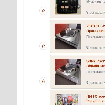
Музыкальн
доставка и
VICTOR - JV
Програвач
Проигрыват
доставка и
SONY PS-313
ВІДМІННИЙ
Проигрыват
доставка и
HI-FI Стер
Ресивер + 