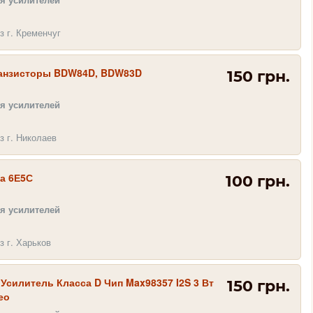
з г. Кременчуг
анзисторы BDW84D, BDW83D
150 грн.
я усилителей
з г. Николаев
а 6Е5С
100 грн.
я усилителей
з г. Харьков
силитель Класса D Чип Max98357 I2S 3 Вт
150 грн.
ео