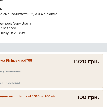
SA
кро амп, вольтметри, 2, 3 и 4.5 дюйма
изорів Sony Bravia
L enhanced
д вілку USA 120V
ма Philips -mcd708
1 720 грн.
я усилителей
з г. Черновцы
денсатор Itelcond 1500mf 400vdc
100 грн.
я усилителей