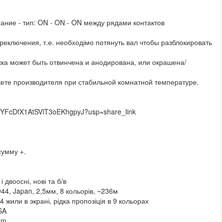
мание - тип: ON - ON - ON между рядами контактов
реключения, т.е. необходімо потянуть вал чтобы разблокировать
ка может быть отвинчена и анодирована, или окрашена/
кете производителя при стабильной комнатной температуре.
m5fYFcDfX1AtSVlT3oEKhgpyJ?usp=share_link
сумму +.
і двоосні, нові та б/в
44, Japan, 2,5мм, 8 кольорів, ~236м
 жили в экрані, рідка пропозіція в 9 кольорах
SA
hm