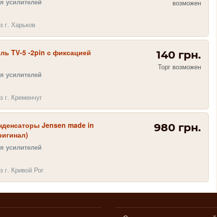
я усилителей
возможен
з г. Харьков
ь TV-5 -2pin с фиксацией
140 грн.
Торг возможен
я усилителей
з г. Кременчуг
нденсаторы Jensen made in
980 грн.
ригинал)
я усилителей
з г. Кривой Рог