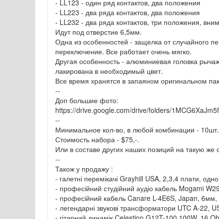
- LL123 - один ряд контактов, два положения
- LL223 - два ряда контактов, два положения
- LL232 - два ряда контактов, три положения, вни
Идут под отверстие 6,5мм.
Одна из особенностей - защелка от случайного пе
переключение. Все работает очень мягко.
Другая особенность - алюминиевая головка рычаж
лакирована в необходимый цвет.
Все время хранятся в запаяном оригинальном па
--
Доп большие фото:
https://drive.google.com/drive/folders/1MCG6XaJ
--
Минимальное кол-во, в любой комбинации - 10шт.
Стоимость набора - $75,-.
Или в составе других наших позиций на такую же 
--
Також у продажу :
- галетні перемікачі Grayhill USA, 2,3,4 плати, одно 
- професійний студійний аудіо кабель Mogami W29
- професійний кабель Canare L-4E6S, Japan, 6мм, 4
- легендарні звукові трансформатори UTC A-22, U
- гітарний динамік Celestion G12T-100 100W, 16 O