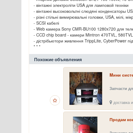
- вінтажні электроліти USA для ламповой техніки
- вінтажні высоковольтні слюдяні конденсаторы U
- різні стільні вимирювальні головки, USA, мілі, мі
- SCSI кабелі
- Web камера Sony CMR-BU100 1280x720 для телев
- CCD chip board - камери Mintron 470TVL, 580TV
- дістрібьютори живлення TrippLite, CyberPower пі
* * *
Похожие объявления
Mини систе
Запчасти дл
доставка и
Продам кон
Запчасти дл