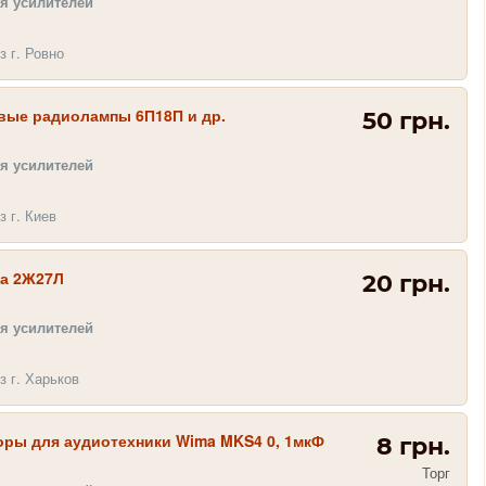
я усилителей
з г. Ровно
вые радиолампы 6П18П и др.
50 грн.
я усилителей
з г. Киев
а 2Ж27Л
20 грн.
я усилителей
з г. Харьков
оры для аудиотехники Wima MKS4 0, 1мкФ
8 грн.
Торг