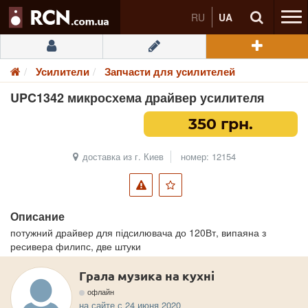
RU
UA
Усилители
Запчасти для усилителей
UPC1342 микросхема драйвер усилителя
350 грн.
доставка из г. Киев
номер: 12154
Описание
потужний драйвер для підсилювача до 120Вт, випаяна з
ресивера филипс, две штуки
Грала музика на кухні
офлайн
на сайте с 24 июня 2020