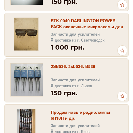
150 грн.
STK-0040 DARLINGTON POWER
PACK оконечные микросхемы для
усилителей AKAI и др.
Запчасти для усилителей
доставка из г. Светловодск
1 000 грн.
2SB536. 2sb536. B536
Запчасти для усилителей
доставка из г. Львов
150 грн.
Продам новые радиолампы
6П18П и др.
Запчасти для усилителей
доставка из г. Киев