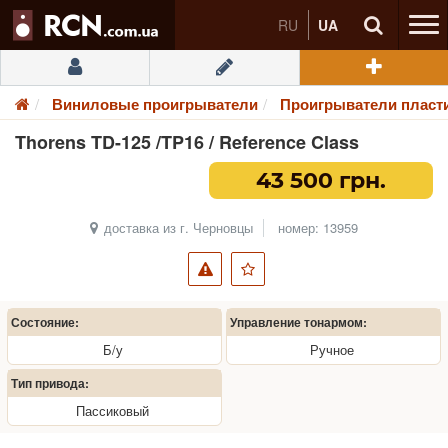
RU
UA
Виниловые проигрыватели
Проигрыватели пласт
Thorens TD-125 /TP16 / Reference Class
43 500 грн.
доставка из г. Черновцы
номер: 13959
Состояние:
Управление тонармом:
Б/у
Ручное
Тип привода:
Пассиковый