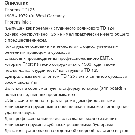
Описание
Thorens TD125
1968 - 1972 г/в. West Germany.
Thorens.info :
"Выпущен как преемник студийного роликового TD 124,
однако конструктивно 125 не имел практически ничего общего
с предшественником.
Конструкция основана на технологии с одноступенчатым
ременным приводом и субшасси.
Близость к производителю профессионального EMT, с
которым Thorens тесно сотрудничал с 1966 года, также
повлияла на "студийность" конструкции TD 125.
Центральным компонентом TD 125 является литое субшасси
весом около 7 кг.
Включает в себя сменную платформу тонарма (arm board) и
большой подшипник проигрывателя.
Субшасси отделено от рамы тремя демпфированными
коническими пружинами и обеспечивает высокое поглощение
ударного звука.
Для профессионального использования можно заменить
конические пружины субшасси резиновыми буферами.
Двигатель установлен на отдельной опорной пластине внутри