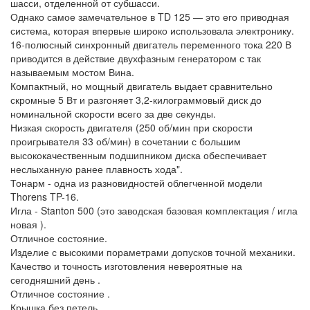
шасси, отделенной от субшасси.
Однако самое замечательное в TD 125 — это его приводная
система, которая впервые широко использовала электронику.
16-полюсный синхронный двигатель переменного тока 220 В
приводится в действие двухфазным генератором с так
называемым мостом Вина.
Компактный, но мощный двигатель выдает сравнительно
скромные 5 Вт и разгоняет 3,2-килограммовый диск до
номинальной скорости всего за две секунды.
Низкая скорость двигателя (250 об/мин при скорости
проигрывателя 33 об/мин) в сочетании с большим
высококачественным подшипником диска обеспечивает
неслыханную ранее плавность хода".
Тонарм - одна из разновидностей облегченной модели
Thorens TP-16.
Игла - Stanton 500 (это заводская базовая комплектация / игла
новая ).
Отличное состояние.
Изделие с высокими пораметрами допусков точной механики.
Качество и точность изготовления невероятные на
сегодняшний день .
Отличное состояние .
Крышка без петель.