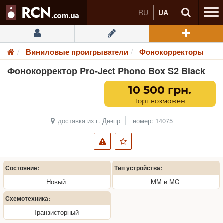
RU
UA
Виниловые проигрыватели
Фонокорректоры
Фонокорректор Pro-Ject Phono Box S2 Black
10 500 грн.
Торг возможен
доставка из г. Днепр
номер: 14075
Состояние:
Тип устройства:
Новый
MM и MC
Схемотехника:
Транзисторный