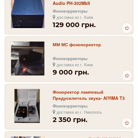
Audio PH-302MkII
Фонокорректоры
доставка из г. Киев
129 000 грн.
ММ МС фонокоректор
Фонокорректоры
доставка из г. Киев
9 000 грн.
Фоноректор ламповый
Предусилитель звука- AIYIMA T3
black + блок питания 12V
Фонокорректоры
доставка из г. Никополь
2 350 грн.