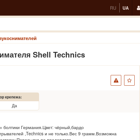
RU
UA
вукоснимателей
имателя Shell Technics
ор крепежа:
Да
 + болтики Германия.Цвет: чёрный,бардо
рывателей ,Technics и не только.Вес 9 грамм.Возможна
оставку.Пересылка по предоплате.