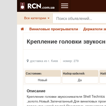
Все категории
Виниловые проигрыватели
Держатели з
Крепление головки звукосн
доставка из г. Киев
номер: 279
Состояние:
Набор кабелей:
Наб
Новый
Да
Описание
Крепление головки звукоснимателя Shell Technics
,золото.Новый.Запечатанный.Для виниловых проиг
пересылка новой почтой.Покупатель оплачивает д