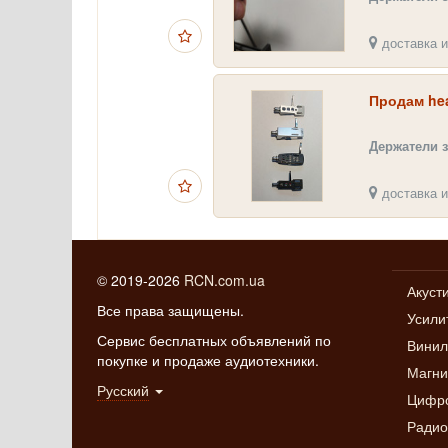
доставка и
Продам hea
Держатели 
доставка и
© 2019-2026
RCN.com.ua
Акуст
Все права защищены.
Усили
Сервис бесплатных объявлений по
Винил
покупке и продаже аудиотехники.
Магн
Русский
Цифро
Радио