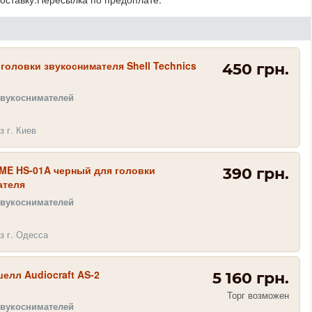
головки звукоснимателя Shell Technics
450 грн.
звукоснимателей
з г. Киев
ME HS-01A черный для головки
390 грн.
ателя
звукоснимателей
з г. Одесса
елл Audiocraft AS-2
5 160 грн.
Торг возможен
звукоснимателей