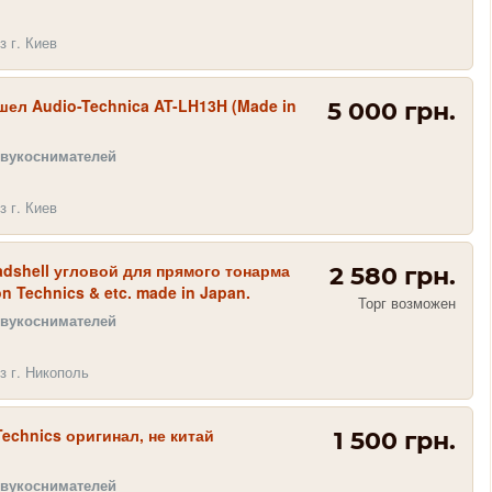
з г. Киев
ел Audio-Technica AT-LH13H (Made in
5 000 грн.
звукоснимателей
з г. Киев
dshell угловой для прямого тонарма
2 580 грн.
n Technics & etc. made in Japan.
Торг возможен
звукоснимателей
з г. Никополь
Technics оригинал, не китай
1 500 грн.
звукоснимателей