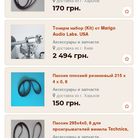
доставка из г. Харьков
170 грн.
Tонарм набор (Kit) от Marigo
Audio Labs. USA
Аксессуары и запчасти
доставка из г. Киев
2 494 грн.
Пассик плоский резиновый 215 х
4 х 0, 8
Аксессуары и запчасти
доставка из г. Харьков
150 грн.
Пассик 295х4х0, 6 для
проигрывателей винила Technics,
Panasonic, Pioneer, JVC, Rondo
Аксессуары и запчасти