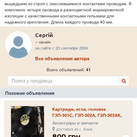
вышедшим из строя с окислившимися контактами проводам. В
комплекте четыре провода в разноцветной маркировочной
изоляции с качественными контактными гильзами для
надежного крепления. Длина каждого провода 40 мм.
Сергій
офлайн
на сайте с 23 сентября 2024
Все объявления автора
Всего объявлений:
41
Похожие объявления
Картридж, игла, головка
ГЗП-301С, ГЗП-302А, ГЗП-303АК,
ГЗП-305СА, ГЗКУ-631РА и запасная
Аксессуары и запчасти
игла
доставка из г. Киев
800 грн.