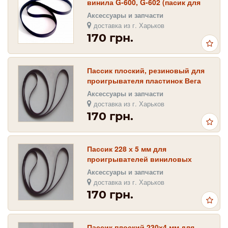
винила G-600, G-602 (пасик для
Веги)
Аксессуары и запчасти
доставка из г. Харьков
170 грн.
Пассик плоский, резиновый для
проигрывателя пластинок Вега
106 пасик пасік
Аксессуары и запчасти
доставка из г. Харьков
170 грн.
Пассик 228 х 5 мм для
проигрывателей виниловых
пластинок Вега ( Unitra G-600С _
Аксессуары и запчасти
G-602 )
доставка из г. Харьков
170 грн.
Пассик плоский 230х4 мм для