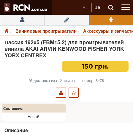
RU
UA
Виниловые проигрыватели
Аксессуары и запчаст
Пассик 192х5 (FBM15.2) для проигрывателей
винила AKAI ARVIN KENWOOD FISHER YORK
YORX CENTREX
150 грн.
доставка из г. Харьков
номер: 8478
Состояние:
Новый
Описание