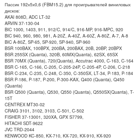
Пассик 192х5х0,6 (FBM15.2) для проигрывателей виниловых
дисков:
AKAI 808D, ADC LT-32
ARVIN 37-130-04
BIC 1000, 1403, 911, 912/C, 914/C, 916-MP, 916-MPC, 920
BIC 940, 960, 980, 981, A-20Z, A-40Z, A-60Z, A-80Z, A-7, A-8
BIC A-80Z, SP-65, SP-920, SP-940, SP-960
BSR 100BAX, 100BPX, 200BA, 200BAX, 20B, 20BP, 20BPX
BSR 255SX (Quanta), 320B, 60MX(Quanta), 62SX, 65SX
BSR 70MX (Quanta), 720(Quanta), Accutrac 4000, C-163, C-164
BSR C-165, C-166, C-205, C-205-24P, C-205-4P, C-206, C-218
BSR C-234, C-235, C-248, C-350, C-350SX, LT-34, P-183, P-184
BSR P-186, P-187, P-200, P-300-KAX, Q400 (Quanta), Q450
(Quanta)
BSR Q500 (Quanta), Q530, Q550 (Quanta), Q550SX(Quanta), T-
15T
CENTREX MT30-02
CRAIG 3101, 3102, 3103, C-501, C-502
FISHER 37-13001, 320XA, GPX S7799,
HITACHI SDT-9622
JVC TRD-2044
KENWOOD KC-850, KX-710, KX-720, KX-910, KX-920