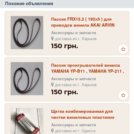
Похожие объявления
Пассик FRX15.2 ( 192х5 ) для
приводов винила AKAI ARVIN
KENWOOD FISHER YORK YORX
Аксессуары и запчасти
CENTREX
доставка из г. Харьков
150 грн.
Пассик проигрывателей винила
YAMAHA YP-B11 , YAMAHA YP-211 ,
YAMAHA YP-B2
Аксессуары и запчасти
доставка из г. Харьков
150 грн.
Щетка комбинированная для
чистки виниловых пластинок
Goka-C
Аксессуары и запчасти
доставка из г. Одесса