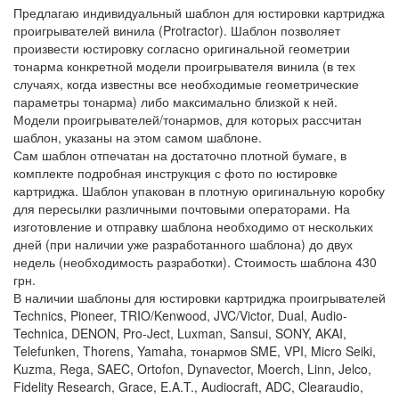
Предлагаю индивидуальный шаблон для юстировки картриджа
проигрывателей винила (Protractor). Шаблон позволяет
произвести юстировку согласно оригинальной геометрии
тонарма конкретной модели проигрывателя винила (в тех
случаях, когда известны все необходимые геометрические
параметры тонарма) либо максимально близкой к ней.
Модели проигрывателей/тонармов, для которых рассчитан
шаблон, указаны на этом самом шаблоне.
Сам шаблон отпечатан на достаточно плотной бумаге, в
комплекте подробная инструкция с фото по юстировке
картриджа. Шаблон упакован в плотную оригинальную коробку
для пересылки различными почтовыми операторами. На
изготовление и отправку шаблона необходимо от нескольких
дней (при наличии уже разработанного шаблона) до двух
недель (необходимость разработки). Стоимость шаблона 430
грн.
В наличии шаблоны для юстировки картриджа проигрывателей
Technics, Pioneer, TRIO/Kenwood, JVC/Victor, Dual, Audio-
Technica, DENON, Pro-Ject, Luxman, Sansui, SONY, AKAI,
Telefunken, Thorens, Yamaha, тонармов SME, VPI, Micro Seiki,
Kuzma, Rega, SAEC, Ortofon, Dynavector, Moerch, Linn, Jelco,
Fidelity Research, Grace, E.A.T., Audiocraft, ADC, Clearaudio,