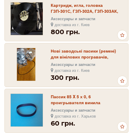
Картридж, игла, головка
ГЗП-301С, ГЗП-302А, ГЗП-303АК,
ГЗП-305СА, ГЗКУ-631РА и запасная
Аксессуары и запчасти
игла
доставка из г. Киев
800 грн.
Нові заводські пасики (ремені)
для вінілових програвачів,
створених на базі ЕПП UNITRA
Аксессуары и запчасти
G600, G601, G
доставка из г. Киев
300 грн.
Пассик 85 X 5 х 0, 6
проигрывателя винила
Радиотехника-001 Стерео (0-
Аксессуары и запчасти
ЭПУ-82СК)
доставка из г. Харьков
60 грн.