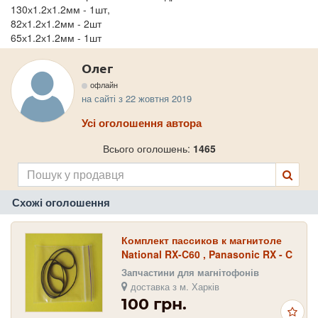
130х1.2х1.2мм - 1шт,
82х1.2х1.2мм - 2шт
65х1.2х1.2мм - 1шт
Олег
офлайн
на сайті з 22 жовтня 2019
Усі оголошення автора
Всього оголошень:
1465
Схожі оголошення
Комплект пассиков к магнитоле
National RX-C60 , Panasonic RX - C
60
Запчастини для магнітофонів
доставка з м. Харків
100 грн.