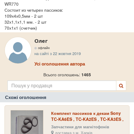
WR770
Состоит из четырех пассиков:
109х4х0,5мм - 2 шт
32х1,1х1,1 мм. - 2 шт
70х1х1 (счетчик)
Олег
офлайн
на сайті з 22 жовтня 2019
Усі оголошення автора
Всього оголошень:
1465
Схожі оголошення
Комплект пассиков к декам Sony
TC-KA6ES , TC-KA2ES , TC-KA3ES ,
TC-K222ESL , TC-K950ES
Запчастини для магнітофонів
доставка з м. Харків