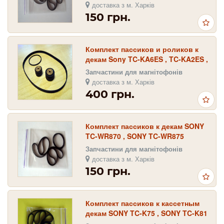
доставка з м. Харків
150 грн.
Комплект пассиков и роликов к
декам Sony TC-KA6ES , TC-KA2ES ,
TC-KA3ES , TC-K222ESL , TC-
Запчастини для магнітофонів
K950ES
доставка з м. Харків
400 грн.
Комплект пассиков к декам SONY
TC-WR870 , SONY TC-WR875
Запчастини для магнітофонів
доставка з м. Харків
150 грн.
Комплект пассиков к кассетным
декам SONY TC-K75 , SONY TC-K81