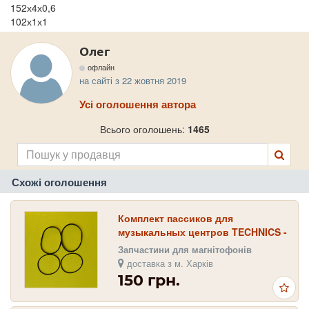
152х4х0,6
102х1х1
Олег
офлайн
на сайті з 22 жовтня 2019
Усі оголошення автора
Всього оголошень:
1465
Схожі оголошення
Комплект пассиков для
музыкальных центров TECHNICS -
RS-CH550 , RS-X102 , RS-X120
Запчастини для магнітофонів
доставка з м. Харків
150 грн.