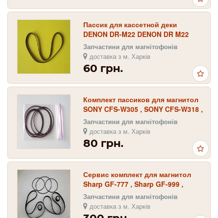
Пассик для кассетной деки
DENON DR-M22 DENON DR M22
Запчастини для магнітофонів
доставка з м. Харків
60 грн.
Комплект пассиков для магнитол
SONY CFS-W305 , SONY CFS-W318 ,
SONY CFS-W328
Запчастини для магнітофонів
доставка з м. Харків
80 грн.
Сервис комплект для магнитол
Sharp GF-777 , Sharp GF-999 ,
Sharp GF-909 , GF-1000 , GF-767 .
Запчастини для магнітофонів
GF-919
доставка з м. Харків