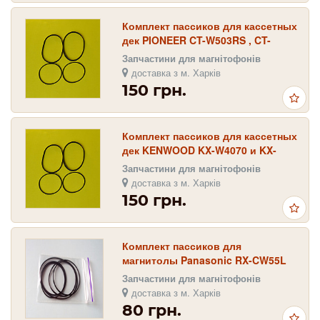
Комплект пассиков для кассетных
дек PIONEER CT-W503RS , CT-
W604RS , CT-W505R , CT-W510
Запчастини для магнітофонів
доставка з м. Харків
150 грн.
Комплект пассиков для кассетных
дек KENWOOD KX-W4070 и KX-
W4080
Запчастини для магнітофонів
доставка з м. Харків
150 грн.
Комплект пассиков для
магнитолы Panasonic RX-CW55L
Запчастини для магнітофонів
доставка з м. Харків
80 грн.