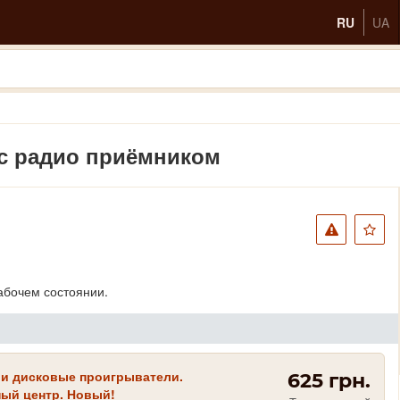
RU
UA
 с радио приёмником
абочем состоянии.
 и дисковые проигрыватели.
625 грн.
ый центр. Новый!