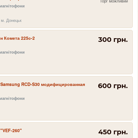
Торг можливий
 магнітофони
 м. Донецьк
н Комета 225с-2
300 грн.
 магнітофони
 Samsung RCD-S30 модифицированная
600 грн.
 магнітофони
"VEF-260"
450 грн.