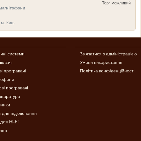
Торг можливий
 магнітофони
 м. Київ
ичні системи
Зв'язатися з адміністрацією
лювачі
Умови використання
ві програвачі
Політика конфіденційності
тофони
ві програвачі
апаратура
ники
і для підключення
для Hi-Fi
ини