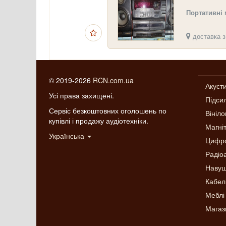
Портативні
доставка з
© 2019-2026
RCN.com.ua
Акуст
Усі права захищені.
Підси
Сервіс безкоштовних оголошень по
Вініло
купівлі і продажу аудіотехніки.
Магні
Українська
Цифро
Радіо
Навуш
Кабел
Меблі 
Магаз