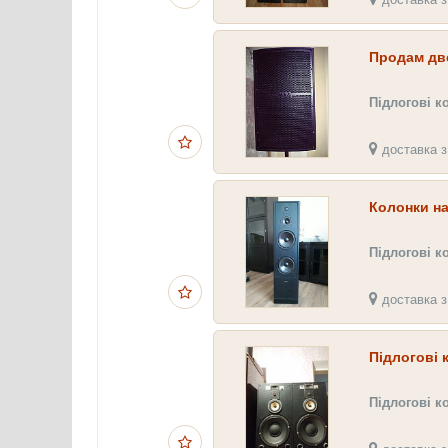
Продам дв
Підлогові к
доставка з
Колонки н
Підлогові к
доставка з
Підлогові 
Підлогові к