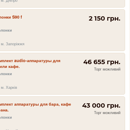
 м. Дніпро
онки S90 f
2 150 грн.
олонки
 м. Запоріжжя
мплект audio-аппаратуры для
46 655 грн.
или кафе.
Торг можливий
олонки
 м. Харків
мплект аппаратуры для бара, кафе
43 000 грн.
ана.
Торг можливий
олонки