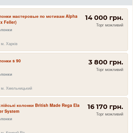
лонки мастеровые по мотивам Alpha
14 000 грн.
x Feller)
Торг можливий
олонки
 м. Харків
онки s 90
3 800 грн.
Торг можливий
олонки
 м. Хмельницький
лійські колонки British Made Rega Ela
16 170 грн.
er System
Торг можливий
олонки
 м. Кривий Ріг