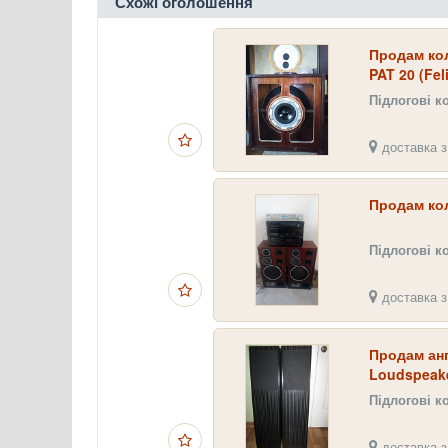
Схожі оголошення
Продам ко
PAT 20 (Feli
Підлогові к
доставка з
Продам кол
Підлогові к
доставка з
Продам анг
Loudspeak
Підлогові к
доставка з