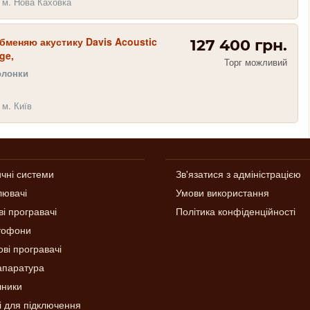
 м. Нова Каховка
бменяю акустику Davis Acoustic
127 400 грн.
ge,
Торг можливий
олонки
 м. Київ
ичні системи
Зв'язатися з адміністрацією
лювачі
Умови використання
ві програвачі
Політика конфіденційності
тофони
ві програвачі
апаратура
ники
і для підключення