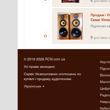
доставка з
Продам / О
Cesar Vinta
Підлогові к
доставка з
© 2019-2026
RCN.com.ua
Акуст
Усі права захищені.
Підси
Сервіс безкоштовних оголошень по
Вініло
купівлі і продажу аудіотехніки.
Магні
Українська
Цифро
Радіо
Навуш
Кабел