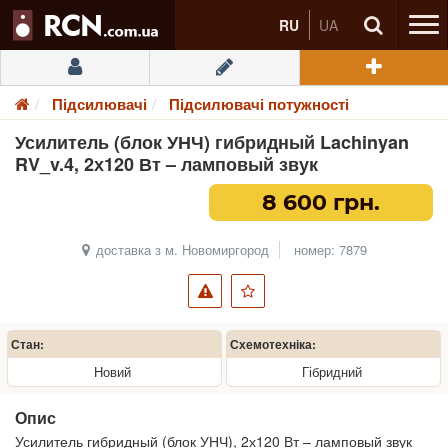
RU
UA
Підсилювачі
Підсилювачі потужності
Усилитель (блок УНЧ) гибридный Lachinyan
RV_v.4, 2х120 Вт – ламповый звук
8 600 грн.
доставка з м. Новомиргород
номер: 7879
Стан:
Схемотехніка:
Новий
Гібридний
Опис
Усилитель гибридный (блок УНЧ), 2х120 Вт – ламповый звук