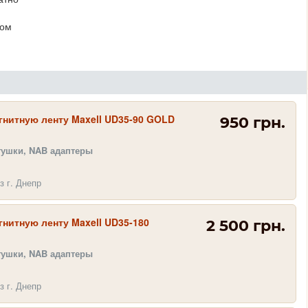
ком
гнитную ленту Maxell UD35-90 GOLD
950 грн.
тушки, NAB адаптеры
з г. Днепр
нитную ленту Maxell UD35-180
2 500 грн.
тушки, NAB адаптеры
з г. Днепр