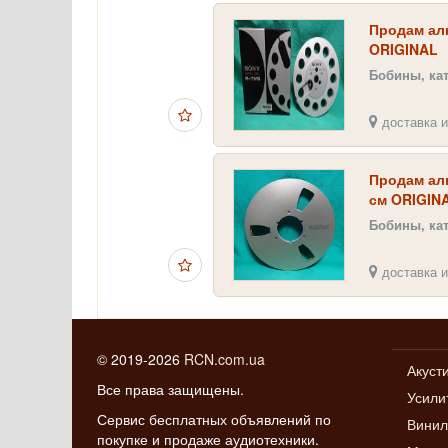
Продам ал
ORIGINAL
Бобины, ка
доставка и
Продам ал
см ORIGIN
Бобины, ка
доставка и
© 2019-2026
RCN.com.ua
Акуст
Все права защищены.
Усили
Сервис бесплатных объявлений по
Винил
покупке и продаже аудиотехники.