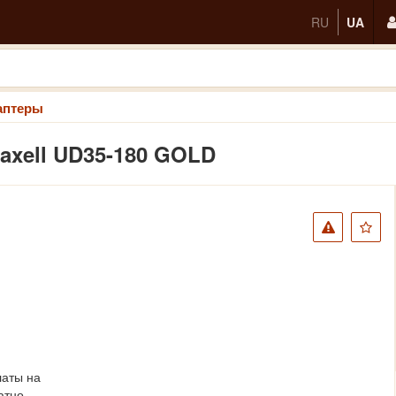
RU
UA
аптеры
axell UD35-180 GOLD
латы на
атно