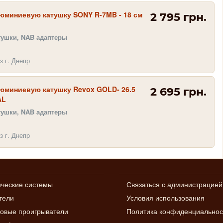
юминиевую катушку SONY R-7MB - 18 см
2 795 грн.
тушки, NAB адаптеры
з г. Днепр
юминиевую катушку Revox GOLD- 26.5
2 695 грн.
AL
тушки, NAB адаптеры
з г. Днепр
ические системы
Связаться с администрацией
тели
Условия использования
овые проигрыватели
Политика конфиденциальнос