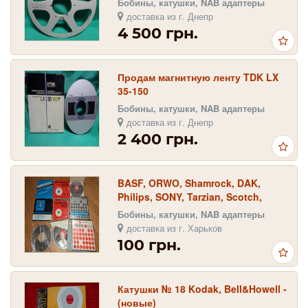
Бобины, катушки, NAB адаптеры
доставка из г. Днепр
4 500 грн.
Продам магнитную ленту TDK LX
35-150
Бобины, катушки, NAB адаптеры
доставка из г. Днепр
2 400 грн.
BASF, ORWO, Shamrock, DAK,
Philips, SONY, Tarzian, Scotch,
Grundic, AGFA, Telefunken,
Бобины, катушки, NAB адаптеры
supertape
доставка из г. Харьков
100 грн.
Катушки № 18 Kodak, Bell&Howell -
(новые)