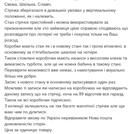
Свєма, Шкільна, Славіч.
Стрічка зберігалася в домашніх умовах у вертикальному
положенні, як і належить.
Стан стрічок пристойний і можна використовувати за
призначенням але хто займаеця ціею справою сподіваюсь що
розповідати про лотереї не треба і покупка тільки на Ваш
розсуд.
Коробки мають стан як і в новому стані так і трохи втомлені, в
основному за п'ятибальною шкалою на чотири.
Також стомлені коробочки мають нюанси з висохлим клеєм та
вимагають турботи, але це не кожна бабина в такому стані.
Перевірити можливості вже немає, з намотування і візуально
більш ніж добре.
Запис з нового стану в основному записувався один раз.
Можливо ті записи які написані на коробочках не відповідають
даному запису що на стрічці, хоча на 99 відсотків все гаразд.
Також не всі коробочки підписано.
З колекції залишилось не так багато магнітної стрічки але ще
маю чим по ділитися.
Відправити зможу по Україні перевізником Нова пошта
домовленістю сторін.
Ціна за одиницю товару.