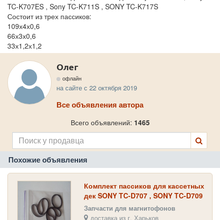
TC-K707ES , Sony TC-K711S , SONY TC-K717S
Состоит из трех пассиков:
109х4х0,6
66х3х0,6
33х1,2х1,2
Олег
офлайн
на сайте с 22 октября 2019
Все объявления автора
Всего объявлений:
1465
Похожие объявления
Комплект пассиков для кассетных
дек SONY TC-D707 , SONY TC-D709
, SONY TC-D607 , SONY TC-D905
Запчасти для магнитофонов
доставка из г. Харьков