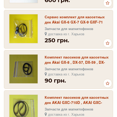
600 грн.
Сервис комплект для кассетных
дек Akai GX-6 GX-7 GX-9 GXF-71
GX-75 , GXF-91 , GX-95
Запчасти для магнитофонов
доставка из г. Харьков
250 грн.
Комплект пассиков для кассетных
дек Akai GX-8 , DX-57, DX-59 , DX-
67, DX-69 , GX-75 , GX-95
Запчасти для магнитофонов
доставка из г. Харьков
90 грн.
Комплект пассиков для кассетных
дек AKAI GXC-710D , AKAI GXC-
735D , AKAI GXC-745 , AKAI GXF-
Запчасти для магнитофонов
60R
доставка из г. Харьков