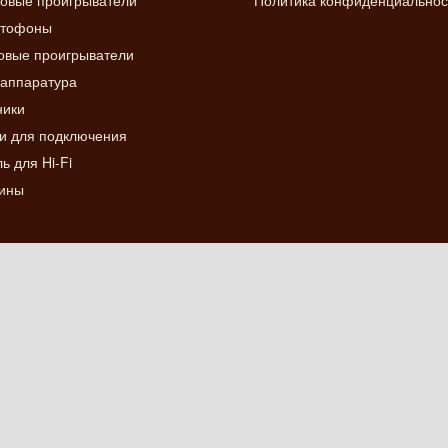
овые проигрыватели
Политика конфиденциальнос
итофоны
вые проигрыватели
аппаратура
ники
и для подключения
ь для Hi-Fi
ины