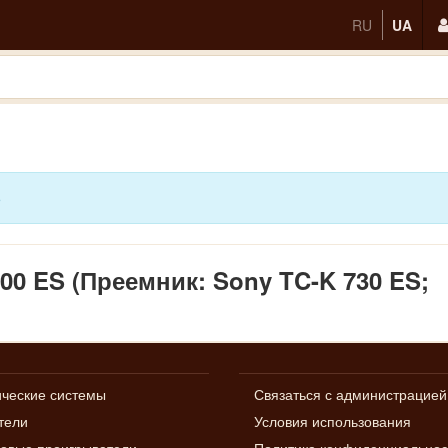
RU
UA
5
00 ES (Преемник: Sony TC-K 730 ES;
ические системы
Связаться с администрацией
тели
Условия использования