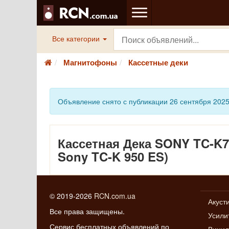
Все категории
Магнитофоны
Кассетные деки
Объявление снято с публикации 26 сентября 202
Кассетная Дека SONY TC-K7
Sony TC-K 950 ES)
© 2019-2026
RCN.com.ua
Акуст
Все права защищены.
Усили
Сервис бесплатных объявлений по