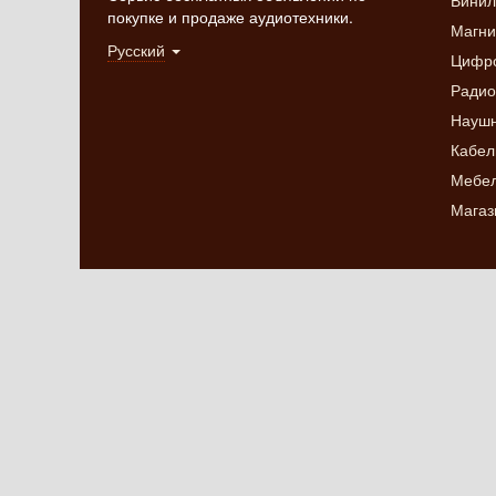
Винил
покупке и продаже аудиотехники.
Магн
Русский
Цифро
Радио
Науш
Кабел
Мебел
Магаз