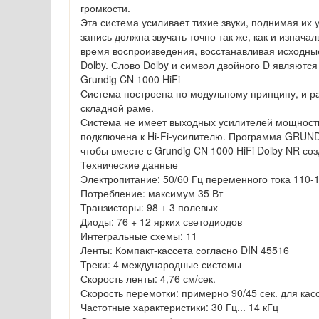
громкости.
Эта система усиливает тихие звуки, поднимая их
запись должна звучать точно так же, как и изнача
время воспроизведения, восстанавливая исходны
Dolby. Слово Dolby и символ двойного D являются 
Grundig CN 1000 HiFi
Система построена по модульному принципу, и р
складной раме.
Система не имеет выходных усилителей мощности
подключена к Hi-Fi-усилителю. Программа GRUNDi
чтобы вместе с Grundig CN 1000 HiFi Dolby NR со
Технические данные
Электропитание: 50/60 Гц переменного тока 110-
Потребление: максимум 35 Вт
Транзисторы: 98 + 3 полевых
Диоды: 76 + 12 ярких светодиодов
Интегральные схемы: 11
Ленты: Компакт-кассета согласно DIN 45516
Треки: 4 международные системы
Скорость ленты: 4,76 см/сек.
Скорость перемотки: примерно 90/45 сек. для кас
Частотные характеристики: 30 Гц... 14 кГц