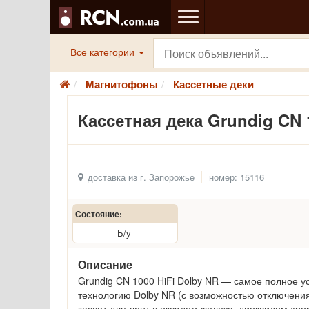
Все категории
Магнитофоны
Кассетные деки
Кассетная дека Grundig CN 
доставка из г. Запорожье
номер: 15116
Состояние:
Б/у
Описание
Grundig CN 1000 HiFi Dolby NR — самое полное у
технологию Dolby NR (с возможностью отключени
кассет для лент с оксидом железа, диоксидом хр