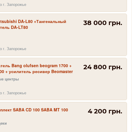
з г. Запорожье
tsubishi DA-L80 +Тангенальный
38 000 грн.
тель DA-LT80
з г. Запорожье
ель Bang olufsen beogram 1700 +
24 800 грн.
00 + усилитель ресивер Beomaster
ые центры
з г. Запорожье
мплект SABA CD 100 SABA MT 100
4 200 грн.
деки