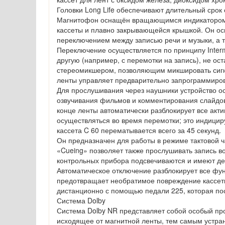
Головки Long Life обеспечивают длительный сро
Магнитофон оснащён вращающимся индикатором 
кассеты и плавно закрывающейся крышкой. Он ос
переключением между записью речи и музыки, а т
Переключение осуществляется по принципу Interm
другую (например, с перемотки на запись), не ос
стереомикшером, позволяющим микшировать сиг
ленты управляет предварительно запрограммиро
Для прослушивания через наушники устройство 
озвучивания фильмов и комментирования слайдов 
конце ленты автоматически разблокирует все акт
осуществляться во время перемотки; это индицир
кассета C 60 перематывается всего за 45 секунд.
Он предназначен для работы в режиме тактовой ча
«Cueing» позволяет также прослушивать запись в
контрольных прибора подсвечиваются и имеют де
Автоматическое отключение разблокирует все фун
предотвращает необратимое повреждение кассеты.
дистанционно с помощью педали 225, которая по
Система Dolby
Система Dolby NR представляет собой особый про
исходящее от магнитной ленты, тем самым устран