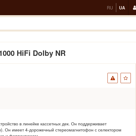
RU
UA
1000 HiFi Dolby NR
стройство в линейке кассетных дек. Он поддерживает
я). Он имеет 4-дорожечный стереомагнитофон с селектором
ома и феррохромом.