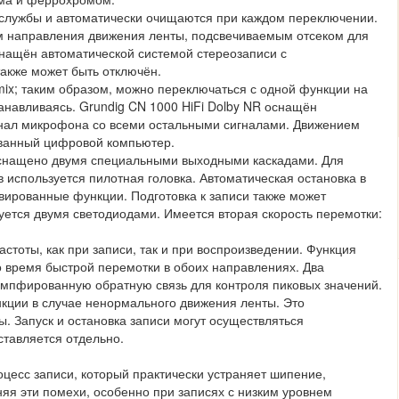
к службы и автоматически очищаются при каждом переключении.
направления движения ленты, подсвечиваемым отсеком для
нащён автоматической системой стереозаписи с
акже может быть отключён.
ix; таким образом, можно переключаться с одной функции на
танавливаясь. Grundig CN 1000 HiFi Dolby NR оснащён
нал микрофона со всеми остальными сигналами. Движением
ванный цифровой компьютер.
оснащено двумя специальными выходными каскадами. Для
используется пилотная головка. Автоматическая остановка в
ивированные функции. Подготовка к записи также может
уется двумя светодиодами. Имеется вторая скорость перемотки:
стоты, как при записи, так и при воспроизведении. Функция
о время быстрой перемотки в обоих направлениях. Два
мпфированную обратную связь для контроля пиковых значений.
кции в случае ненормального движения ленты. Это
 Запуск и остановка записи могут осуществляться
ставляется отдельно.
цесс записи, который практически устраняет шипение,
яя эти помехи, особенно при записях с низким уровнем