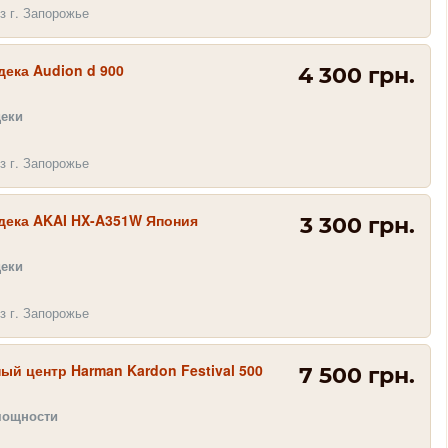
з г. Запорожье
дека Audion d 900
4 300 грн.
деки
з г. Запорожье
 дека AKAI HX-A351W Япония
3 300 грн.
деки
з г. Запорожье
й центр Harman Kardon Festival 500
7 500 грн.
мощности