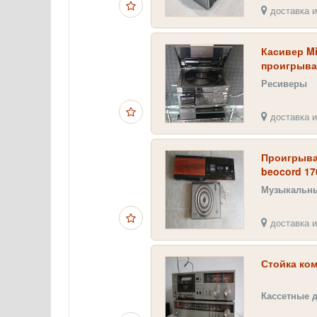
доставка и
Касивер Mi
проигрыва
Ресиверы
доставка и
Проигрыват
beocord 17
1100
Музыкальн
доставка и
Стойка ко
Кассетные 