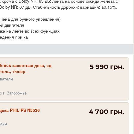
хрома с Dolby NR: 63 дБ; лента на основе оксида железа с
 Dolby NR: 67 дБ. Стабильность дорожки: вариация: ±0,15%.
чена для ручного управления)
ой двигателя
ке на ленте во всех функциях
ведения при ка
hnics кассетная дека, сд
5 990 грн.
тель, тюнер.
ватели
з г. Запорожье
дека PHILIPS N5536
4 700 грн.
деки