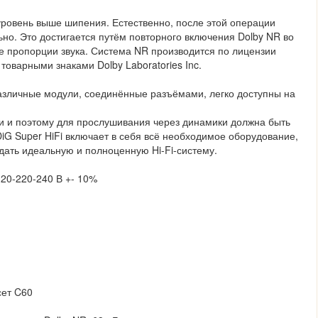
 уровень выше шипения. Естественно, после этой операции
льно. Это достигается путём повторного включения Dolby NR во
е пропорции звука. Система NR производится по лицензии
товарными знаками Dolby Laboratories Inc.
азличные модули, соединённые разъёмами, легко доступны на
 и поэтому для прослушивания через динамики должна быть
G Super HiFi включает в себя всё необходимое оборудование,
здать идеальную и полноценную Hi-Fi-систему.
120-220-240 В +- 10%
сет C60