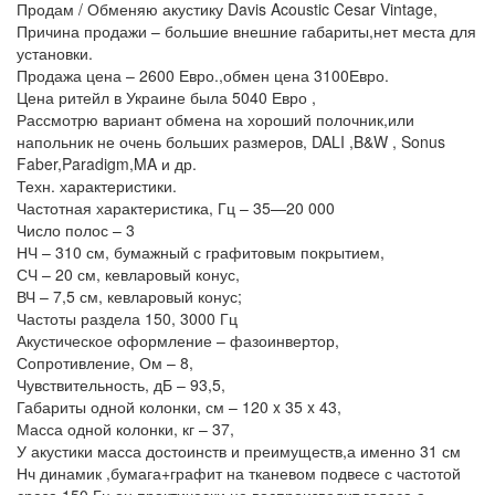
Продам / Обменяю акустику Davis Acoustic Cesar Vintage,
Причина продажи – большие внешние габариты,нет места для
установки.
Продажа цена – 2600 Евро.,обмен цена 3100Евро.
Цена ритейл в Украине была 5040 Евро ,
Рассмотрю вариант обмена на хороший полочник,или
напольник не очень больших размеров, DALI ,B&W , Sonus
Faber,Paradigm,MA и др.
Техн. характеристики.
Частотная характеристика, Гц – 35—20 000
Число полос – 3
НЧ – 310 см, бумажный с графитовым покрытием,
СЧ – 20 см, кевларовый конус,
ВЧ – 7,5 см, кевларовый конус;
Частоты раздела 150, 3000 Гц
Акустическое оформление – фазоинвертор,
Сопротивление, Ом – 8,
Чувствительность, дБ – 93,5,
Габариты одной колонки, см – 120 x 35 x 43,
Масса одной колонки, кг – 37,
У акустики масса достоинств и преимуществ,а именно 31 см
Нч динамик ,бумага+графит на тканевом подвесе с частотой
среза 150 Гц,он практически не воспроизводит голоса,а