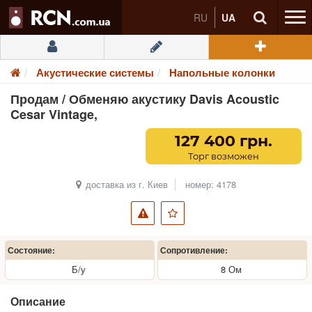
RU
UA
Акустические системы
Напольные колонки
Продам / Обменяю акустику Davis Acoustic
Cesar Vintage,
127 400 грн.
Торг возможен
доставка из г. Киев
номер: 4178
Состояние:
Сопротивление:
Б/у
8 Ом
Описание