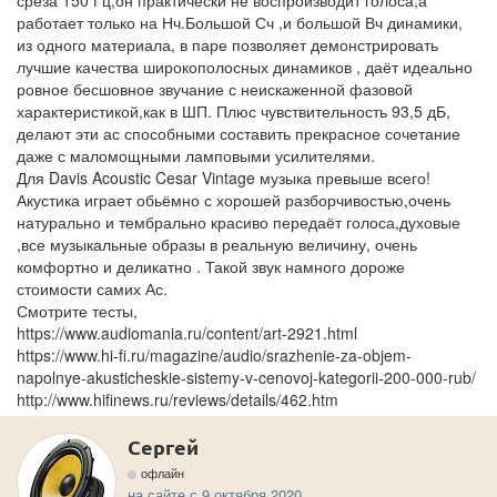
работает только на Нч.Большой Сч ,и большой Вч динамики,
из одного материала, в паре позволяет демонстрировать
лучшие качества широкополосных динамиков , даёт идеально
ровное бесшовное звучание с неискаженной фазовой
характеристикой,как в ШП. Плюс чувствительность 93,5 дБ,
делают эти ас способными составить прекрасное сочетание
даже с маломощными ламповыми усилителями.
Для Davis Acoustic Cesar Vintage музыка превыше всего!
Акустика играет обьёмно с хорошей разборчивостью,очень
натурально и тембрально красиво передаёт голоса,духовые
,все музыкальные образы в реальную величину, очень
комфортно и деликатно . Такой звук намного дороже
стоимости самих Ас.
Смотрите тесты,
https://www.audiomania.ru/content/art-2921.html
https://www.hi-fi.ru/magazine/audio/srazhenie-za-objem-
napolnye-akusticheskie-sistemy-v-cenovoj-kategorii-200-000-rub/
http://www.hifinews.ru/reviews/details/462.htm
Сергей
офлайн
на сайте с 9 октября 2020