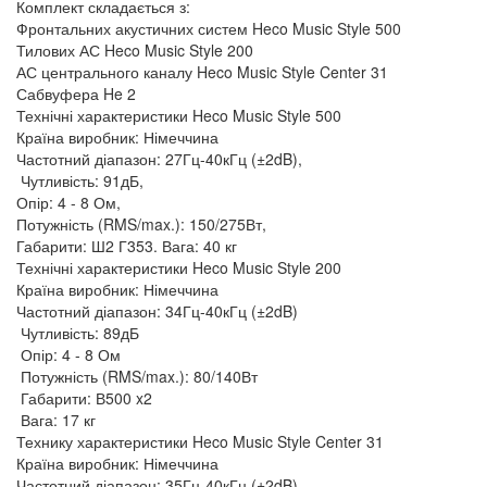
Комплект складається з:
Фронтальних акустичних систем Heco Music Style 500
Тилових АС Heco Music Style 200
АС центрального каналу Heco Music Style Center 31
Сабвуфера He 2
Технічні характеристики Heco Music Style 500
Країна виробник: Німеччина
Частотний діапазон: 27Гц-40кГц (±2dB),
Чутливість: 91дБ,
Опір: 4 - 8 Ом,
Потужність (RMS/max.): 150/275Вт,
Габарити: Ш2 Г353. Вага: 40 кг
Технічні характеристики Heco Music Style 200
Країна виробник: Німеччина
Частотний діапазон: 34Гц-40кГц (±2dB)
Чутливість: 89дБ
Опір: 4 - 8 Ом
Потужність (RMS/max.): 80/140Вт
Габарити: В500 x2
Вага: 17 кг
Технику характеристики Heco Music Style Center 31
Країна виробник: Німеччина
Частотний діапазон: 35Гц-40кГц (±2dB)