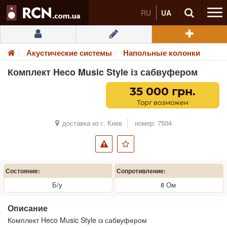
RU
UA
Акустические системы
Напольные колонки
Комплект Heco Music Style із сабвуфером
35 000 грн.
Торг возможен
доставка из г. Киев
номер: 7504
Состояние:
Сопротивление:
Б/у
8 Ом
Описание
Комплект Heco Music Style із сабвуфером