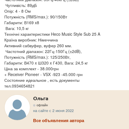
Чутливість: 89дБ
Опір: 4 - 8 Ом
Потужність (RMS/max.): 90/150Вт
Габарити: В169 x8
Вага: 10,5 кг
Технічні характеристики Heco Music Style Sub 25 A
Країна виробник: Німеччина
Активний сабвуфер, вуфер 260 мм.
Частотний діапазон: 22Гц-150Гц (±2dB),
Потужність (RMS/max.): 125/250Вт,
Габарити: В470 x Ш320 x Г430, Вага: 24,5 кг
Ціна за комплект - 38.000грн
+ Receiver Pioneer - VSX -923 -45.000 грн
Состояние идеальное , есть документы
тел.0934654821
Ольга
офлайн
на сайте с 2 июня 2022
Все объявления автора