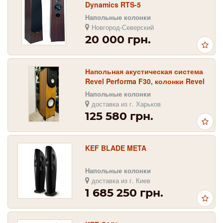
Dynamics RTS-5
Напольные колонки
Новгород-Северский
20 000 грн.
Напольная акустическая система
Revel Performa F30, колонки Revel
F 30
Напольные колонки
доставка из г. Харьков
125 580 грн.
KEF BLADE META
Напольные колонки
доставка из г. Киев
1 685 250 грн.