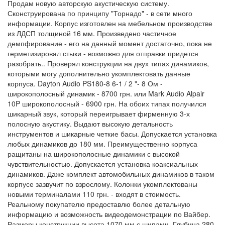
Продам новую авторскую акустическую систему.
Сконструирована по принципу "Торнадо" - в сети много
информации. Корпус изготовлен на мебельном производстве
из ЛДСП толщиной 16 мм. Произведено частичное
демпфирование - его на данный момент достаточно, пока не
герметизировал стыки - возможно для отправки придется
разобрать.. Проверял конструкции на двух типах динамиков,
которыми могу дополнительно укомплектовать данные
корпуса. Dayton Audio PS180-8 6-1 / 2 "- 8 Ом -
широкополосный динамик - 8700 грн. или Mark Audio Alpair
10P широкополосный - 6900 грн. На обоих типах получился
шикарный звук, который переигрывает фирменную 3-х
полосную акустику. Выдают высокую детальность
инструментов и шикарные четкие басы. Допускается установка
любых динамиков до 180 мм. Преимущественно корпуса
ращитаны на широкополосные динамики с высокой
чувствительностью. Допускается установка коаксиальных
динамиков. Даже комплект автомобильных динамиков в таком
корпусе зазвучит по взрослому. Колонки укомплектованы
новыми терминалами 110 грн. - входят в стоимость.
Реальному покупателю предоставлю более детальную
информацию и возможность видеодемонстрации по Вайбер.
Размеры конструкции высота 1070 мм с шипами. Глубина 280