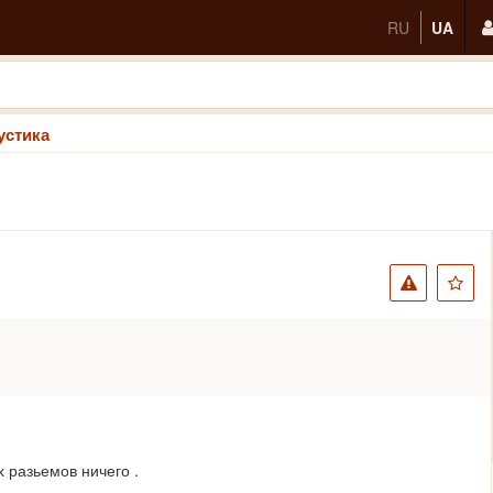
RU
UA
устика
х разьемов ничего .