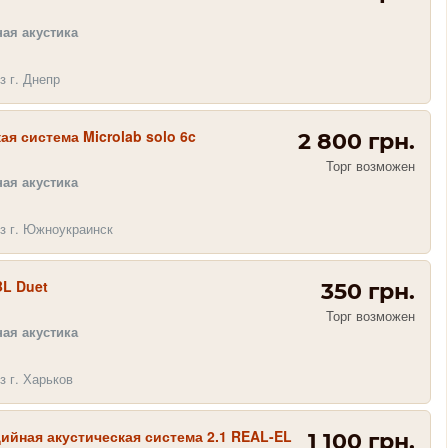
ая акустика
з г. Днепр
ая система Microlab solo 6c
2 800 грн.
Торг возможен
ая акустика
з г. Южноукраинск
BL Duet
350 грн.
Торг возможен
ая акустика
з г. Харьков
йная акустическая система 2.1 REAL-EL
1 100 грн.