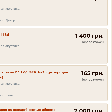
ая акустика
з г. Днепр
.1 f&d
1 400 грн.
Торг возможен
ая акустика
г
система 2.1 Logitech X-210 (розпродаж
165 грн.
в)
Торг возможен
ая акустика
з г. Киев
даю за ненадобностью дёшево
7 000 грн.