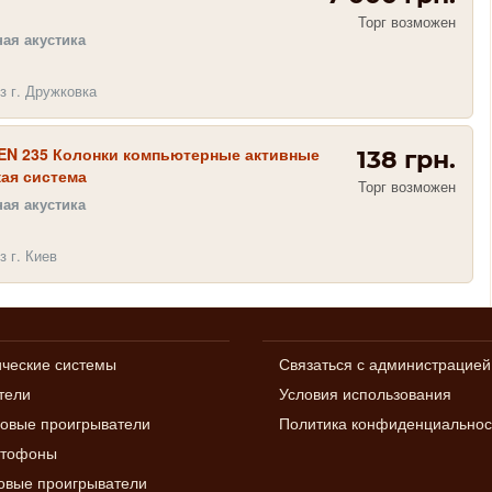
Торг возможен
ая акустика
з г. Дружковка
N 235 Колонки компьютерные активные
138 грн.
ая система
Торг возможен
ая акустика
з г. Киев
ические системы
Связаться с администрацией
тели
Условия использования
овые проигрыватели
Политика конфиденциальнос
итофоны
вые проигрыватели