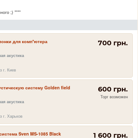
го ;) ****
лонки для комп*ютера
700 грн.
ая акустика
з г. Киев
стическую систему Golden field
600 грн.
Торг возможен
ая акустика
з г. Харьков
система Sven MS-1085 Black
1 600 грн.