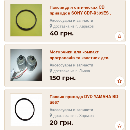
Пассик для оптических CD
приводов SONY CDP-X505ES ,
CDP-X779ES
Аксессуары и запчасти
доставка из г. Харьков
40 грн.
Моторчики для компакт
програвачів та касетних дек.
Denon DCD 1420 та інших
Аксессуары и запчасти
моделей.
доставка из г. Львов
150 грн.
Пассик привода DVD YAMAHA BD-
S667
Аксессуары и запчасти
доставка из г. Харьков
20 грн.