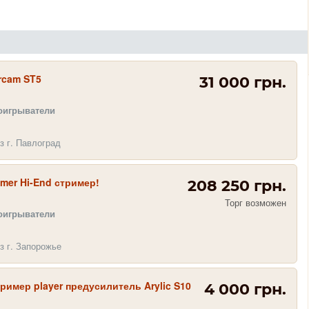
rcam ST5
31 000 грн.
оигрыватели
з г. Павлоград
amer Hi-End стример!
208 250 грн.
Торг возможен
оигрыватели
з г. Запорожье
ример player предусилитель Arylic S10
4 000 грн.