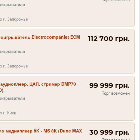
оигрыватели
з г. Запорожье
роигрыватель Electrocompaniet ECM
112 700 грн.
оигрыватели
з г. Запорожье
аудиоплеер, ЦАП, стример DMP70
99 999 грн.
).
Торг возможен
оигрыватели
з г. Киев
ио медиаплеер 8K - MS 8K (Dune MAX
30 999 грн.
Торг возможен