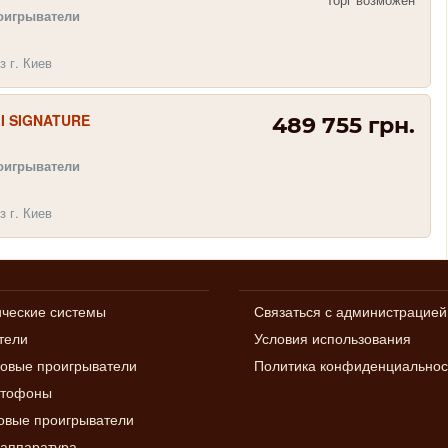
оигрыватели
з г. Киев
II SIGNATURE
489 755 грн.
оигрыватели
з г. Киев
ические системы
Связаться с администрацией
тели
Условия использования
овые проигрыватели
Политика конфиденциальнос
итофоны
вые проигрыватели
аппаратура