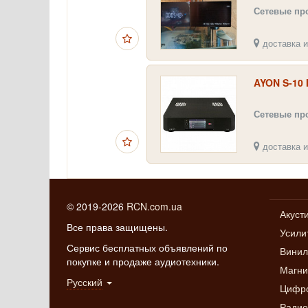
Сетевые пр
доставка и
AYON S-10 
Сетевые пр
доставка и
© 2019-2026
RCN.com.ua
Акуст
Все права защищены.
Усили
Сервис бесплатных объявлений по
Винил
покупке и продаже аудиотехники.
Магн
Русский
Цифро
Радио