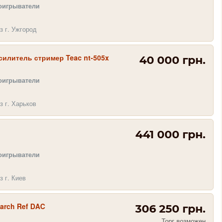
оигрыватели
з г. Ужгород
илитель стример Teac nt-505x
40 000 грн.
оигрыватели
з г. Харьков
441 000 грн.
оигрыватели
з г. Киев
arch Ref DAC
306 250 грн.
Торг возможен