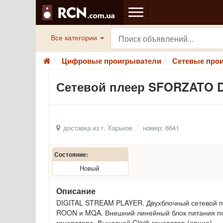
Все категории
Цифровые проигрыватели
Сетевые про
Сетевой плеер SFORZATO 
доставка из г. Харьков
номер: 6641
Состояние:
Новый
Описание
DIGITAL STREAM PLAYER. Двухблочный сетевой пл
ROON и MQA. Внешний линейный блок питания по 
генератора. Выносной Clock генератор (опция)