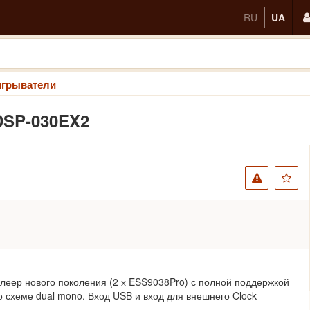
RU
UA
игрыватели
DSP-030EX2
еер нового поколения (2 х ESS9038Pro) с полной поддержкой
схеме dual mono. Вход USB и вход для внешнего Clock