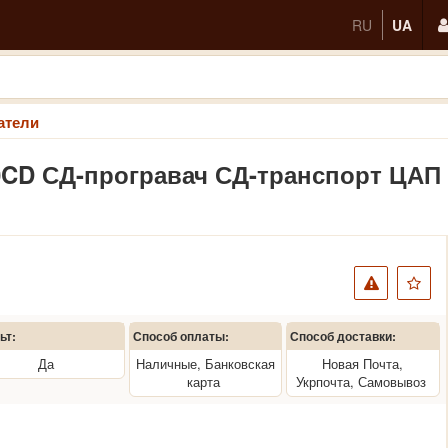
RU
UA
атели
0CD СД-програвач СД-транспорт ЦАП
ьт:
Способ оплаты:
Способ доставки:
Да
Наличные, Банковская
Новая Почта,
карта
Укрпочта, Самовывоз