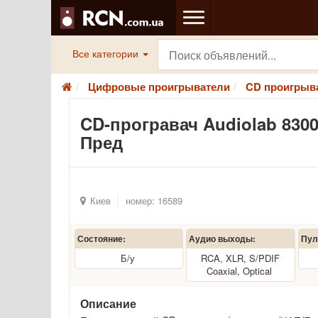
Все категории
Цифровые проигрыватели
CD проигрыв
CD-програвач Audiolab 830
Пред
Киев
номер: 16589
Состояние:
Аудио выходы:
Пул
Б/у
RCA, XLR, S/PDIF
Coaxial, Optical
Описание