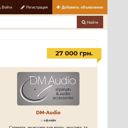
Войти
Регистрация
Добавить объявление
Найти
27 000 грн.
DM-Audio
офлайн
Сліпмати, аксесуари для вінілу, акустики, та