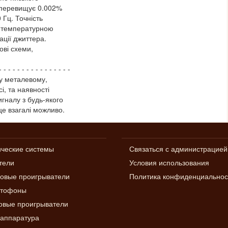
е перевищує 0.002%
 Гц. Точність
я температурною
ації джиттера.
ві схеми,
- - - - - - - - - - - - - - - -
у металевому,
, та наявності
гналу з будь-якого
це взагалі можливо.
ические системы
Связаться с администрацией
тели
Условия использования
овые проигрыватели
Политика конфиденциальнос
итофоны
вые проигрыватели
аппаратура