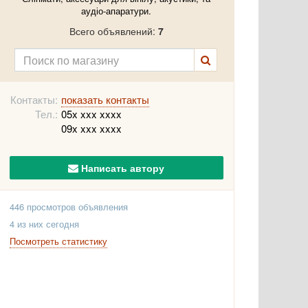
аудіо-апаратури.
Всего объявлений:
7
Контакты:
показать контакты
Тел.:
05x xxx xxxx
09x xxx xxxx
Написать автору
446 просмотров объявления
4 из них сегодня
Посмотреть статистику