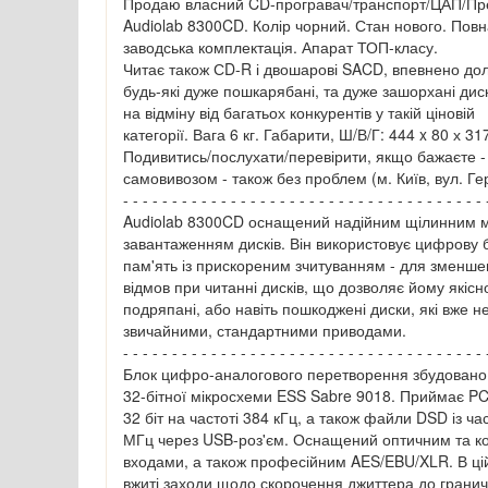
Продаю власний CD-програвач/транспорт/ЦАП/Пр
Audiolab 8300CD. Колір чорний. Стан нового. Пов
заводська комплектація. Апарат ТОП-класу.
Читає також СD-R і двошарові SACD, впевнено до
будь-які дуже пошкарябані, та дуже зашорхані дис
на відміну від багатьох конкурентів у такій ціновій
категорії. Вага 6 кг. Габарити, Ш/В/Г: 444 x 80 х 31
Подивитись/послухати/перевірити, якщо бажаєте -
самовивозом - також без проблем (м. Київ, вул. Ге
- - - - - - - - - - - - - - - - - - - - - - - - - - - - - - - - - - - - - 
Audiolab 8300CD оснащений надійним щілинним 
завантаженням дисків. Він використовує цифрову
пам'ять із прискореним зчитуванням - для зменшен
відмов при читанні дисків, що дозволяє йому якісн
подряпані, або навіть пошкоджені диски, які вже н
звичайними, стандартними приводами.
- - - - - - - - - - - - - - - - - - - - - - - - - - - - - - - - - - - - - 
Блок цифро-аналогового перетворення збудовано 
32-бітної мікросхеми ESS Sabre 9018. Приймає P
32 біт на частоті 384 кГц, а також файли DSD із ча
МГц через USB-роз'єм. Оснащений оптичним та к
входами, а також професійним AES/EBU/XLR. В ці
вжиті заходи щодо скорочення джиттера до гранич