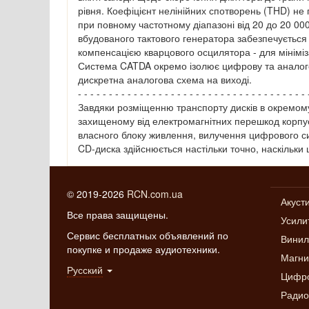
рівня. Коефіцієнт нелінійних спотворень (THD) н
при повному частотному діапазоні від 20 до 20 000
вбудованого тактового генератора забезпечуєтьс
компенсацією кварцового осцилятора - для мініміз
Система CATDA окремо ізолює цифрову та аналого
дискретна аналогова схема на виході.
- - - - - - - - - - - - - - - - - - - - - - - - - - - - - - - - - - - - - 
Завдяки розміщенню транспорту дисків в окремом
захищеному від електромагнітних перешкод корпусі
власного блоку живлення, вилучення цифрового си
CD-диска здійснюється настільки точно, наскільки 
© 2019-2026
RCN.com.ua
Акуст
Все права защищены.
Усили
Сервис бесплатных объявлений по
Винил
покупке и продаже аудиотехники.
Магн
Русский
Цифро
Радио