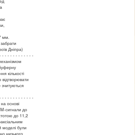
ед
на
лає
ки,
7 мм.
 забрати
роїв Дніпра)
- - - - - - - - - - - - -
механізмом
 буферну
ня кількості
о відтворювати
е зчитуються
- - - - - - - - - - - - -
на основі
CM-сигнали до
стотою до 11,2
оаксіальним
й моделі були
но низького