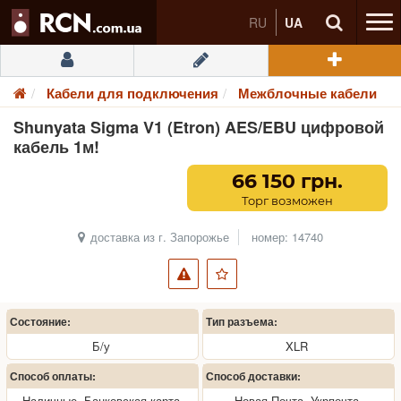
RU
UA
Кабели для подключения
Межблочные кабели
Shunyata Sigma V1 (Etron) AES/EBU цифровой
кабель 1м!
66 150 грн.
Торг возможен
доставка из г. Запорожье
номер: 14740
Состояние:
Тип разъема:
Б/у
XLR
Способ оплаты:
Способ доставки:
Наличные, Банковская карта
Новая Почта, Укрпочта,