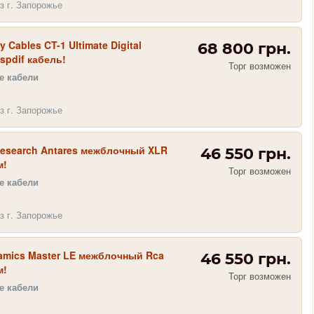
з г. Запорожье
ty Cables CT-1 Ultimate Digital
68 800 грн.
pdif кабель!
Торг возможен
 кабели
з г. Запорожье
Research Antares межблочный XLR
46 550 грн.
м!
Торг возможен
 кабели
з г. Запорожье
namics Master LE межблочный Rca
46 550 грн.
м!
Торг возможен
 кабели