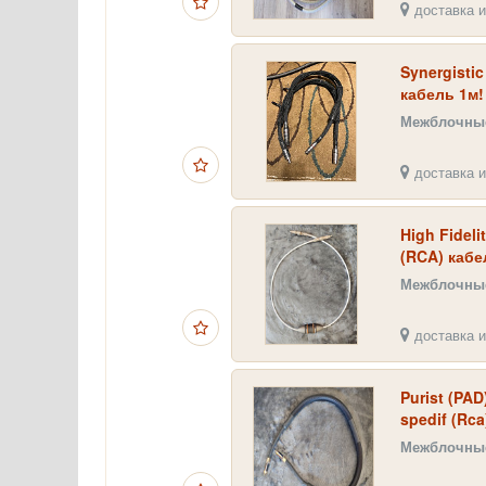
доставка и
Synergisti
кабель 1м!
Межблочные
доставка и
High Fidel
(RCA) кабе
Межблочные
доставка и
Purist (PA
spedif (Rca
Межблочные