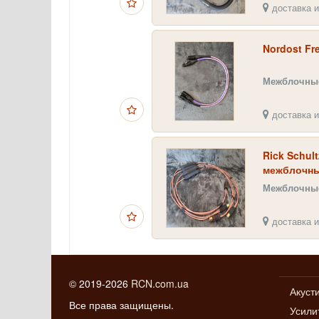
доставка и
Nordost Fr
Межблочные
доставка и
Rick Schult
межблочны
Межблочные
доставка и
© 2019-2026
RCN.com.ua
Акуст
Все права защищены.
Усили