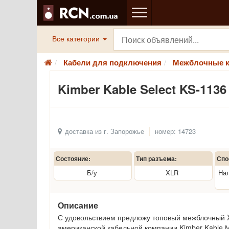
Все категории
Кабели для подключения
Межблочные к
Kimber Kable Select KS-11
доставка из г. Запорожье
номер: 14723
Состояние:
Тип разъема:
Спо
Б/у
XLR
Нал
Описание
С удовольствием предложу топовый межблочный X
американской кабельной компании Kimber Kable.М