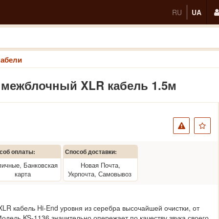
RU
UA
абели
36 межблочный XLR кабель 1.5м
соб оплаты:
Способ доставки:
ичные, Банковская
Новая Почта,
карта
Укрпочта, Самовывоз
LR кабель Hi-End уровня из серебра высочайшей очистки, от
одель KS-1136 значительно опережает по качеству звука своего