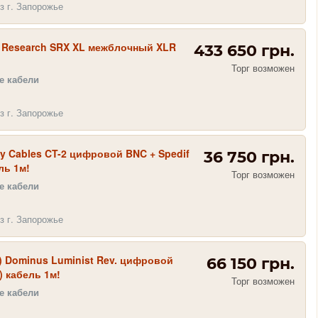
з г. Запорожье
c Research SRX XL межблочный XLR
433 650 грн.
Торг возможен
 кабели
з г. Запорожье
ity Cables CT-2 цифровой BNC + Spedif
36 750 грн.
ль 1м!
Торг возможен
 кабели
з г. Запорожье
D) Dominus Luminist Rev. цифровой
66 150 грн.
) кабель 1м!
Торг возможен
 кабели