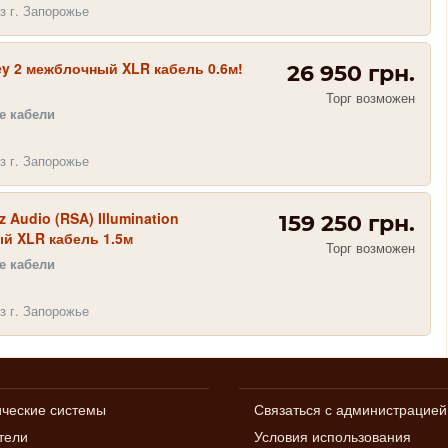
з г. Запорожье
ey 2 межблочный XLR кабель 0.6м!
26 950 грн.
Торг возможен
 кабели
з г. Запорожье
z Audio (RSA) Illumination
159 250 грн.
й XLR кабель 1.5м
Торг возможен
 кабели
з г. Запорожье
ические системы
Связаться с администрацией
тели
Условия использования