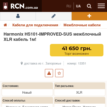
RU
UA
Кабели для подключения
Межблочные кабели
Harmonix HS101-IMPROVED-SUS межблочный
XLR кабель 1м!
41 650 грн.
Торг возможен
доставка из г. Запорожье
номер: 13351
Состояние:
Тип разъема:
Новый
XLR
Способ оплаты:
Способ доставки:
Наличные, Банковская карта
Новая Почта, Укрпочта,