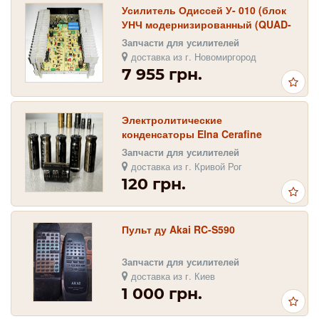
Усилитель Одиссей У- 010 (блок
УНЧ модернизированный (QUAD-
405), 2х100 Вт)
Запчасти для усилителей
доставка из г. Новомиргород
7 955 грн.
Электролитические
конденсаторы Elna Cerafine
(серия ROA)
Запчасти для усилителей
доставка из г. Кривой Рог
120 грн.
Пульт ду Akai RC-S590
Запчасти для усилителей
доставка из г. Киев
1 000 грн.