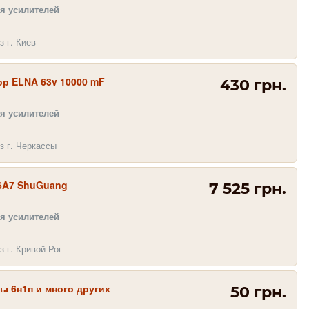
я усилителей
з г. Киев
ор ELNA 63v 10000 mF
430 грн.
я усилителей
з г. Черкассы
6A7 ShuGuang
7 525 грн.
я усилителей
з г. Кривой Рог
ы 6н1п и много других
50 грн.