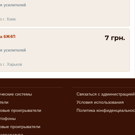
я усилителей
з г. Киев
а 6Ж4П
7 грн.
я усилителей
з г. Харьков
ические системы
Связаться с администрацией
тели
Условия использования
овые проигрыватели
Политика конфиденциальнос
итофоны
вые проигрыватели
аппаратура