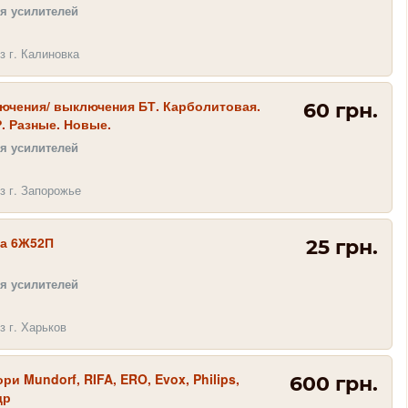
я усилителей
з г. Калиновка
лючения/ выключения БТ. Карболитовая.
60 грн.
. Разные. Новые.
я усилителей
з г. Запорожье
а 6Ж52П
25 грн.
я усилителей
з г. Харьков
ри Mundorf, RIFA, ERO, Evox, Philips,
600 грн.
др