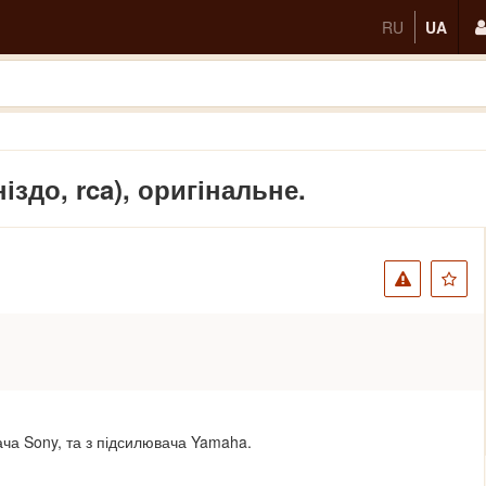
RU
UA
іздо, rca), оригінальне.
ача Sony, та з підсилювача Yamaha.