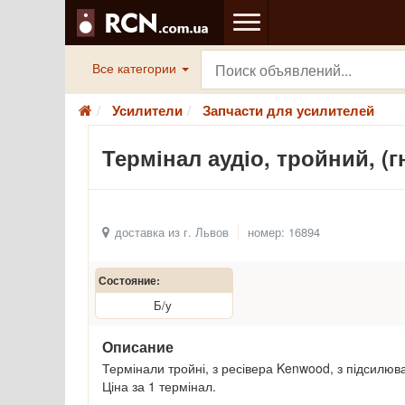
Все категории
Усилители
Запчасти для усилителей
Термінал аудіо, тройний, (гн
доставка из г. Львов
номер: 16894
Состояние:
Б/у
Описание
Термінали тройні, з ресівера Kenwood, з підсилюв
Ціна за 1 термінал.
.