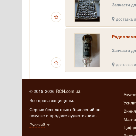
Запчасти дл
доставка и
Радиоламп
Запчасти дл
доставка и
© 2019-2026
RCN.com.ua
Акуст
Все права защищены.
Усили
Сервис бесплатных объявлений по
Винил
покупке и продаже аудиотехники.
Магн
Русский
Цифро
Радио