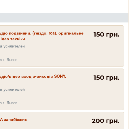
діо подвійний, (гніздо, rca), оригінальне
150 грн.
ідео техніки.
я усилителей
з г. Львов
удіо/відео входів-виходів SONY.
150 грн.
я усилителей
з г. Львов
2A запобіжник
200 грн.